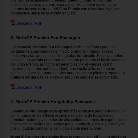
cuenta con hospitalidad premium, catering gourmet, bebidas
incluidas y acceso a áreas reservadas. Es la mejor opción para
quienes buscan disfrutar del Gran Premio con el máximo lujo y una
perspectiva única de la acción en pista.
Descargar PDF
3. MotoGP Premier Fan Packages
Los
MotoGP Premier Fan Packages
están diseñados para los
verdaderos apasionados del motociclismo, brindando acceso
exclusivo a las áreas más privilegiadas del circuito. Estos paquetes
incluyen un asiento numerado en tribuna para todo el fin de semana
del Gran Premio, así como experiencias VIP el viernes, como
recorridos guiados por el paddock, una vuelta al trazado en un
vehículo especial, oportunidades para conocer a pilotos y equipos, y
visitas a los garajes de MotoGP, según el paquete seleccionado.
Descargar PDF
4. MotoGP Premier Hospitality Packages
El
MotoGP VIP Village
es la opción más exclusiva para vivir MotoGP
como nunca antes. Ofrece acceso a una zona de hospitalidad
premium, catering y bebidas de alta calidad, además de experiencias
únicas como recorridos guiados por el paddock, visita al pit lane y la
posibilidad de conocer a los pilotos en un meet & greet.
MotoGP Premier Hospitality
lleva la experiencia VIP a otro nivel con