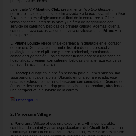
principal y a los boxes.
La entrada VIP
Montjuic Club
, previamente
Piso Box Member
,
permite el acceso a una suite climatizada y a la exclusiva tribuna Piso
Box, ubicada estratégicamente al final de la contra-recta. Ofrece
vistas espectaculares de la pista y un área de hospitalidad con
servicio de catering y bebidas de primera calidad. Además, cuenta
con una terraza exclusiva con una vista privilegiada del Pitlane y la
recta principal.
El
Pitlane Lounge
ofrece una experiencia inigualable en el corazón
del circuito. Su ubicación permite disfrutar de una perspectiva
privilegiada sobre el pit lane y la recta principal, combinando
comodidad y emoción. Los asistentes tienen acceso a una zona de
hospitalidad premium con catering, bebidas y una terraza exclusiva
para ver la acción de cerca.
El
Rooftop Lounge
es la opción perfecta para quienes buscan una
vista panorámica de la pista. Ubicado en una zona elevada, este
espacio exclusivo combina sofisticación con comodidad. Dispone de
áreas de descanso, catering gourmet y bebidas premium, ofreciendo
una perspectiva inigualable de la carrera.
Descargar PDF
2. Panorama Village
El
Panorama Village
ofrece una experiencia VIP incomparable,
combinando confort y vistas espectaculares del Circuit de Barcelona-
Catalunya. Ubicado en una zona privilegiada, este espacio exclusivo