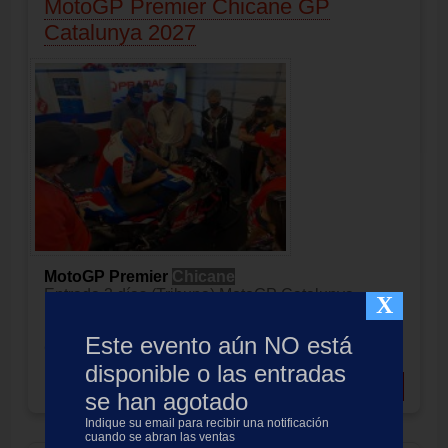
MotoGP Premier Chicane GP
Catalunya 2027
MotoGP Premier
Chicane
Entrada 3 días (Tribuna) MotoGP Catalunya,
X
Montmeló
Experiencias Premier
Viernes
Este evento aún NO está
Circuit de Barcelona-Catalunya Montmeló
disponible o las entradas
Precio:
899.00
EUR
Añadir a cesta
se han agotado
Indique su email para recibir una notificación
cuando se abran las ventas