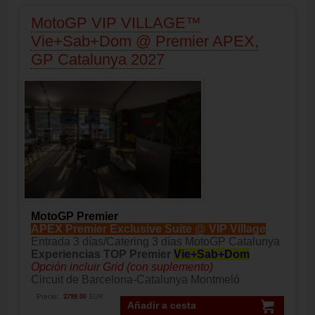
MotoGP VIP VILLAGE™
Vie+Sab+Dom @ Premier APEX,
GP Catalunya 2027
MotoGP Premier
APEX Premier Exclusive Suite @ VIP Village
Entrada 3 días/Catering 3 días MotoGP Catalunya
Experiencias TOP Premier
Vie+Sab+Dom
Opción incluir Grid (con suplemento)
Circuit de Barcelona-Catalunya Montmeló
Precio:
3799.00
EUR
Añadir a cesta