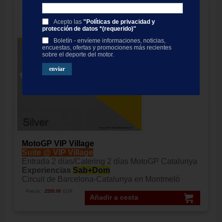
MotoGP VIP VILLAGE™ Montmelo
Sab+Dom, GP Catalunya 2027
Acepto las
"Políticas de privacidad y
protección de datos *(requerido)"
Boletín - envíeme informaciones, noticias,
encuestas, ofertas y promociones más recientes
sobre el deporte del motor.
MotoGP VIP Village
Suite @ VIP Village
Entrada 2 días/Catering 2 días MotoGP Catalunya
Experiencias
Sab+Dom
Circuit de Barcelona-Catalunya en Montmeló
Precio:
2599.00
EUR
Añadir a cesta