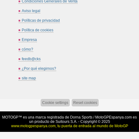
Condiciones Generales de Venta
Aviso legal
Políticas de privacidad
Política de cookies
Empresa
cómo?
feedb@cks
¿Por qué elegirnos?
site map
Cookie settings
Reset cookies
MOTOGP™ es una marca registrada de Dorna Sports /
MotoGPEspanya.com
es
un producto de Suitours S.A. - Copyright © 2025
www.motogpespanya.com, tu puerta de entrada al mundo de MotoGP