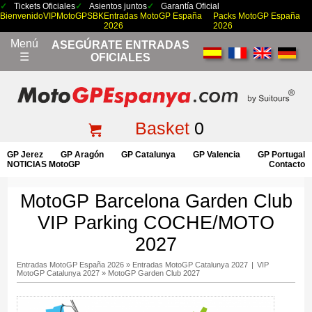
Tickets Oficiales
Asientos juntos
Garantía Oficial
Bienvenido
VIP
MotoGP
SBK
Entradas MotoGP España
Packs MotoGP España
2026
2026
Menú
ASEGÚRATE ENTRADAS
☰
OFICIALES
Basket
0
GP Jerez
GP Aragón
GP Catalunya
GP Valencia
GP Portugal
NOTICIAS MotoGP
Contacto
MotoGP Barcelona Garden Club
VIP Parking COCHE/MOTO
2027
Entradas MotoGP España 2026
»
Entradas MotoGP Catalunya 2027
|
VIP
MotoGP Catalunya 2027
»
MotoGP Garden Club 2027