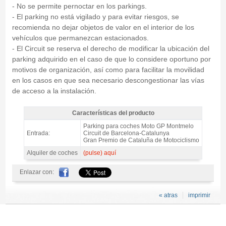
- No se permite pernoctar en los parkings.
- El parking no está vigilado y para evitar riesgos, se
recomienda no dejar objetos de valor en el interior de los
vehículos que permanezcan estacionados.
- El Circuit se reserva el derecho de modificar la ubicación del
parking adquirido en el caso de que lo considere oportuno por
motivos de organización, así como para facilitar la movilidad
en los casos en que sea necesario descongestionar las vías
de acceso a la instalación.
Características del producto
MotoGP Barcelona Garden Club VIP Parking COCHE/MOTO 2027 -
Parking para coches Moto GP Montmelo
Características del producto
Entrada:
Circuit de Barcelona-Catalunya
Gran Premio de Cataluña de Motociclismo
Alquiler de coches
(pulse) aquí
Enlazar con:
« atras
imprimir