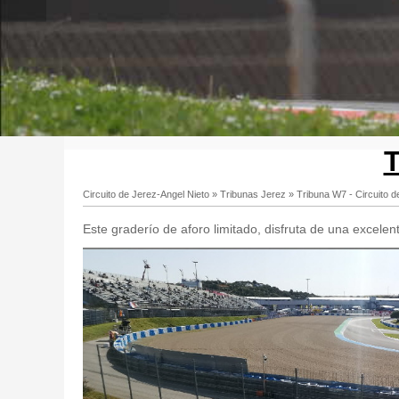
T
Circuito de Jerez-Angel Nieto
»
Tribunas Jerez
»
Tribuna W7 - Circuito d
Este graderío de aforo limitado, disfruta de una excelent