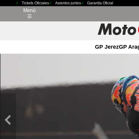
Tickets Oficiales
Asientos juntos
Garantía Oficial
Menú
☰
GP Jerez
GP Ara