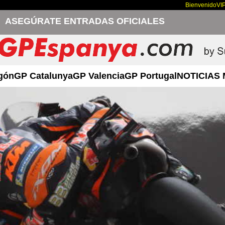
Bienvenido
VI
ASEGÚRATE ENTRADAS OFICIALES
gón
GP Catalunya
GP Valencia
GP Portugal
NOTICIAS 