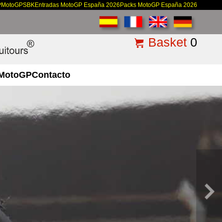
P
MotoGP
SBK
Entradas MotoGP España 2026
Packs MotoGP España 2026
Basket
0
MotoGP
Contacto