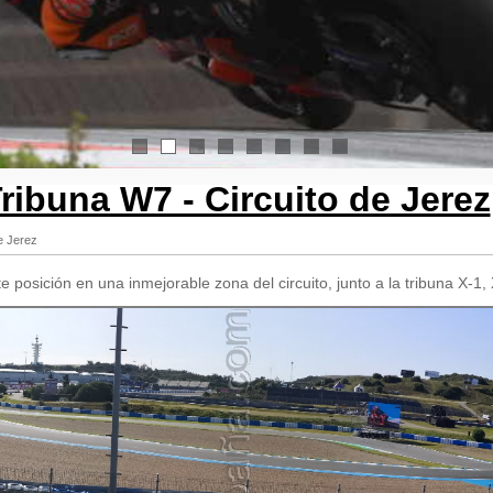
1
2
3
4
5
6
7
8
ribuna W7 - Circuito de Jerez
e Jerez
e posición en una inmejorable zona del circuito, junto a la tribuna X-1,