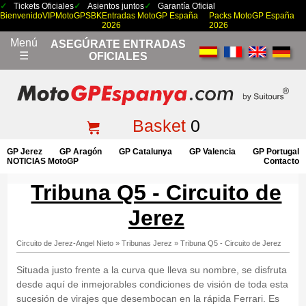
Tickets Oficiales
Asientos juntos
Garantía Oficial
Bienvenido
VIP
MotoGP
SBK
Entradas MotoGP España
Packs MotoGP España
2026
2026
Menú
ASEGÚRATE ENTRADAS
☰
OFICIALES
Basket
0
GP Jerez
GP Aragón
GP Catalunya
GP Valencia
GP Portugal
NOTICIAS MotoGP
Contacto
Tribuna Q5 - Circuito de
Jerez
Circuito de Jerez-Angel Nieto
»
Tribunas Jerez
»
Tribuna Q5 - Circuito de Jerez
Situada justo frente a la curva que lleva su nombre, se disfruta
desde aquí de inmejorables condiciones de visión de toda esta
sucesión de virajes que desembocan en la rápida Ferrari. Es