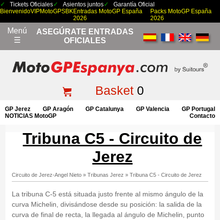
Tickets Oficiales
Asientos juntos
Garantía Oficial
Bienvenido
VIP
MotoGP
SBK
Entradas MotoGP España
Packs MotoGP España
2026
2026
Menú
ASEGÚRATE ENTRADAS
☰
OFICIALES
Basket
0
GP Jerez
GP Aragón
GP Catalunya
GP Valencia
GP Portugal
NOTICIAS MotoGP
Contacto
Tribuna C5 - Circuito de
Jerez
Circuito de Jerez-Angel Nieto
»
Tribunas Jerez
»
Tribuna C5 - Circuito de Jerez
La tribuna C-5 está situada justo frente al mismo ángulo de la
curva Michelin, divisándose desde su posición: la salida de la
curva de final de recta, la llegada al ángulo de Michelin, punto