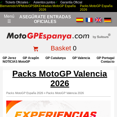
Tickets Oficiales
Asientos juntos
Garantía Oficial
Bienvenido
VIP
MotoGP
SBK
Entradas MotoGP España
Packs MotoGP España
2026
2026
Menú
ASEGÚRATE ENTRADAS
☰
OFICIALES
Basket
0
GP Jerez
GP Aragón
GP Catalunya
GP Valencia
GP Portugal
NOTICIAS MotoGP
Contacto
Packs MotoGP Valencia
2026
Packs MotoGP España 2026
»
Packs MotoGP Valencia 2026