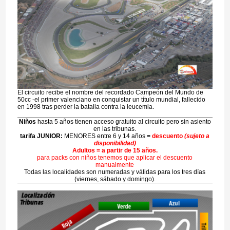
El circuito recibe el nombre del recordado Campeón del Mundo de
50cc -el primer valenciano en conquistar un título mundial, fallecido
en 1998 tras perder la batalla contra la leucemia.
Niños
hasta 5 años tienen acceso gratuito al circuito pero sin asiento
en las tribunas.
tarifa JUNIOR:
MENORES entre 6 y 14 años
=
descuento
(sujeto a
disponibilidad)
Adultos = a partir de 15 años.
para packs con niños tenemos que aplicar el descuento
manualmente
Todas las localidades son numeradas y válidas para los tres días
(viernes, sábado y domingo).