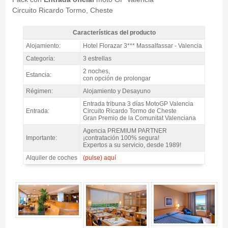
Circuito Ricardo Tormo, Cheste
Características del producto
Pack MotoGP Valencia, Hotel Florazar 3* / 2 noches A.D. -
Alojamiento:
Hotel Florazar 3*** Massalfassar - Valencia
Características del producto
Categoría:
3 estrellas
2 noches,
Estancia:
con opción de prolongar
Régimen:
Alojamiento y Desayuno
Entrada tribuna 3 días MotoGP Valencia
Entrada:
Circuito Ricardo Tormo de Cheste
Gran Premio de la Comunitat Valenciana
Agencia PREMIUM PARTNER
Importante:
¡contratación 100% segura!
Expertos a su servicio, desde 1989!
Alquiler de coches
(pulse) aquí
Pack MotoGP Valencia, Hotel Florazar 3* / 2 noches A.D. - Gallery 4