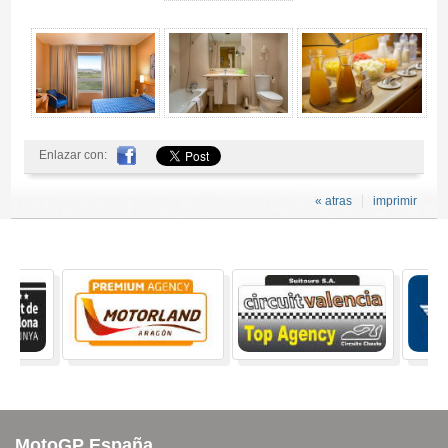
Enlazar con:
« atras
imprimir
MotoGP España