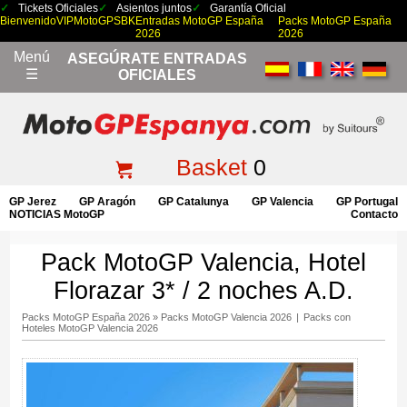
Tickets Oficiales
Asientos juntos
Garantía Oficial
Bienvenido
VIP
MotoGP
SBK
Entradas MotoGP España
Packs MotoGP España
2026
2026
Menú
ASEGÚRATE ENTRADAS
☰
OFICIALES
Basket
0
GP Jerez
GP Aragón
GP Catalunya
GP Valencia
GP Portugal
NOTICIAS MotoGP
Contacto
Pack MotoGP Valencia, Hotel
Florazar 3* / 2 noches A.D.
Packs MotoGP España 2026
»
Packs MotoGP Valencia 2026
|
Packs con
Hoteles MotoGP Valencia 2026