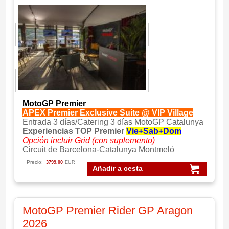
MotoGP Premier
APEX Premier Exclusive Suite @ VIP Village
Entrada 3 días/Catering 3 días MotoGP Catalunya
Experiencias TOP Premier
Vie+Sab+Dom
Opción incluir Grid (con suplemento)
Circuit de Barcelona-Catalunya Montmeló
Precio:
3799.00
EUR
Añadir a cesta
MotoGP Premier Rider GP Aragon
2026