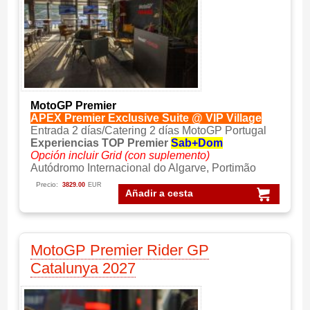
MotoGP Premier
APEX Premier Exclusive Suite @ VIP Village
Entrada 2 días/Catering 2 días MotoGP Portugal
Experiencias TOP Premier
Sab+Dom
Opción incluir Grid (con suplemento)
Autódromo Internacional do Algarve, Portimão
Precio:
3829.00
EUR
Añadir a cesta
MotoGP Premier Rider GP
Catalunya 2027