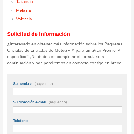
Tailandia
Malasia
Valencia
Solicitud de Información
¿Interesado en obtener más información sobre los Paquetes
Oficiales de Entradas de MotoGP™ para un Gran Premio™
específico? ¡No dudes en completar el formulario a
continuación y nos pondremos en contacto contigo en breve!
Contact form
Su nombre
(requerido)
Su dirección e-mail
(requerido)
Teléfono