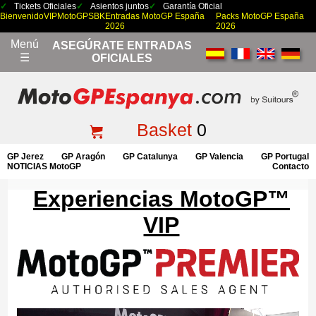
Tickets Oficiales
Asientos juntos
Garantía Oficial
Bienvenido
VIP
MotoGP
SBK
Entradas MotoGP España
Packs MotoGP España
2026
2026
Menú
ASEGÚRATE ENTRADAS
☰
OFICIALES
Basket
0
GP Jerez
GP Aragón
GP Catalunya
GP Valencia
GP Portugal
NOTICIAS MotoGP
Contacto
Experiencias MotoGP™
VIP