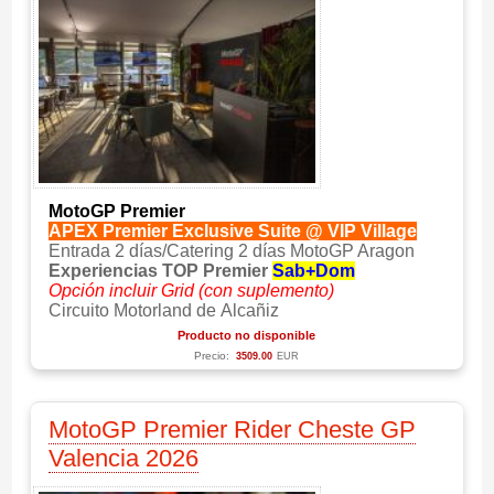
MotoGP Premier
APEX Premier Exclusive Suite @ VIP Village
Entrada 2 días/Catering 2 días MotoGP Aragon
Experiencias TOP Premier
Sab+Dom
Opción incluir Grid (con suplemento)
Circuito Motorland de Alcañiz
Producto no disponible
Precio:
3509.00
EUR
MotoGP Premier Rider Cheste GP
Valencia 2026