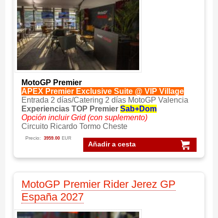
MotoGP Premier
APEX Premier Exclusive Suite @ VIP Village
Entrada 2 días/Catering 2 días MotoGP Valencia
Experiencias TOP Premier
Sab+Dom
Opción incluir Grid (con suplemento)
Circuito Ricardo Tormo Cheste
Precio:
3959.00
EUR
Añadir a cesta
MotoGP Premier Rider Jerez GP
España 2027