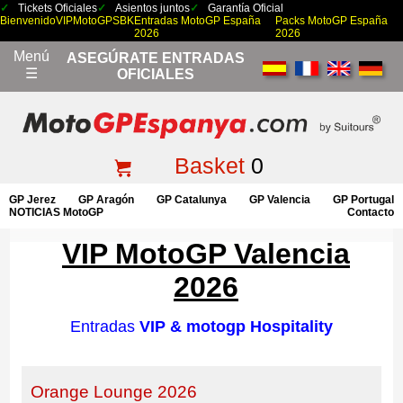
Tickets Oficiales
Asientos juntos
Garantía Oficial
Bienvenido
VIP
MotoGP
SBK
Entradas MotoGP España
Packs MotoGP España
2026
2026
Menú
ASEGÚRATE ENTRADAS
☰
OFICIALES
Basket
0
GP Jerez
GP Aragón
GP Catalunya
GP Valencia
GP Portugal
NOTICIAS MotoGP
Contacto
VIP MotoGP Valencia
2026
Entradas
VIP & motogp Hospitality
Orange Lounge 2026