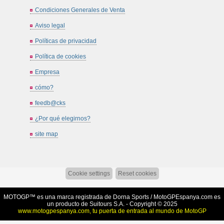
Condiciones Generales de Venta
Aviso legal
Políticas de privacidad
Política de cookies
Empresa
cómo?
feedb@cks
¿Por qué elegirnos?
site map
Cookie settings
Reset cookies
MOTOGP™ es una marca registrada de Dorna Sports /
MotoGPEspanya.com
es
un producto de Suitours S.A. - Copyright © 2025
www.motogpespanya.com, tu puerta de entrada al mundo de MotoGP