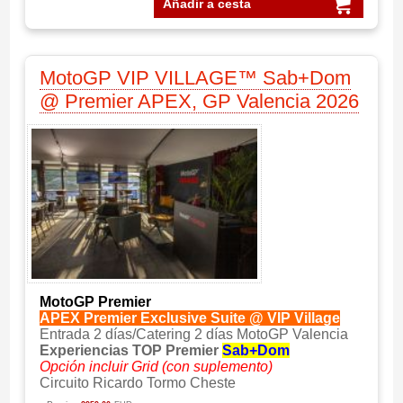
Añadir a cesta
MotoGP VIP VILLAGE™ Sab+Dom
@ Premier APEX, GP Valencia 2026
MotoGP Premier
APEX Premier Exclusive Suite @ VIP Village
Entrada 2 días/Catering 2 días MotoGP Valencia
Experiencias TOP Premier
Sab+Dom
Opción incluir Grid (con suplemento)
Circuito Ricardo Tormo Cheste