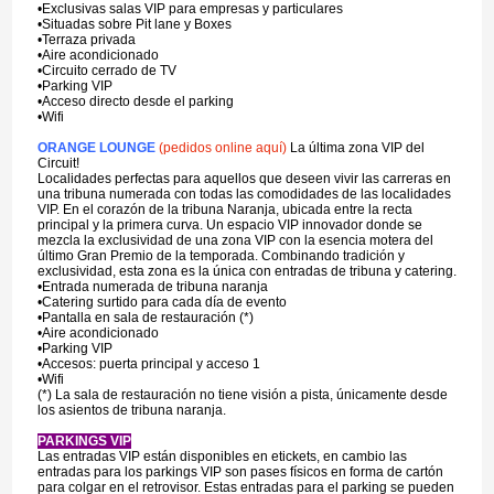
•Exclusivas salas VIP para empresas y particulares
•Situadas sobre Pit lane y Boxes
•Terraza privada
•Aire acondicionado
•Circuito cerrado de TV
•Parking VIP
•Acceso directo desde el parking
•Wifi
ORANGE LOUNGE
(pedidos online aquí)
La última zona VIP del
Circuit!
Localidades perfectas para aquellos que deseen vivir las carreras en
una tribuna numerada con todas las comodidades de las localidades
VIP. En el corazón de la tribuna Naranja, ubicada entre la recta
principal y la primera curva. Un espacio VIP innovador donde se
mezcla la exclusividad de una zona VIP con la esencia motera del
último Gran Premio de la temporada. Combinando tradición y
exclusividad, esta zona es la única con entradas de tribuna y catering.
•Entrada numerada de tribuna naranja
•Catering surtido para cada día de evento
•Pantalla en sala de restauración (*)
•Aire acondicionado
•Parking VIP
•Accesos: puerta principal y acceso 1
•Wifi
(*) La sala de restauración no tiene visión a pista, únicamente desde
los asientos de tribuna naranja.
PARKINGS VIP
Las entradas VIP están disponibles en etickets, en cambio las
entradas para los parkings VIP son pases físicos en forma de cartón
para colgar en el retrovisor. Estas entradas para el parking se pueden