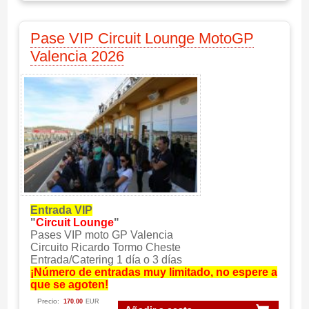
Pase VIP Circuit Lounge MotoGP
Valencia 2026
Entrada VIP
"
Circuit Lounge
"
Pases VIP moto GP Valencia
Circuito Ricardo Tormo Cheste
Entrada/Catering 1 día o 3 días
¡Número de entradas muy limitado, no espere a
que se agoten!
Precio:
170.00
EUR