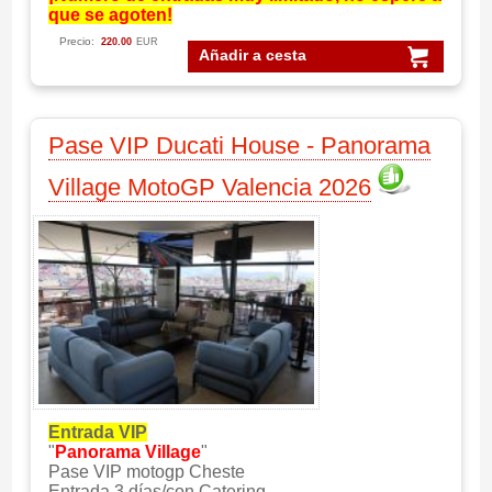
que se agoten!
Precio:
220.00
EUR
Añadir a cesta
Pase VIP Ducati House - Panorama
Village MotoGP Valencia 2026
Entrada VIP
"
Panorama Village
"
Pase VIP motogp Cheste
Entrada 3 días/con Catering