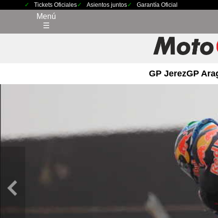
Tickets Oficiales
Asientos juntos
Garantía Oficial
Menú
☰
GP Jerez
GP Ara