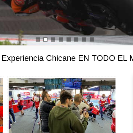
1
2
3
4
5
6
7
8
r Experiencia Chicane EN TODO E