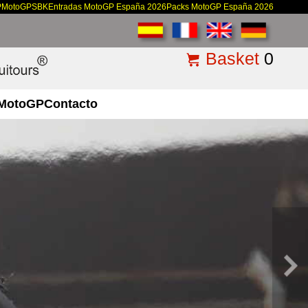
P
MotoGP
SBK
Entradas MotoGP España 2026
Packs MotoGP España 2026
Basket
0
MotoGP
Contacto