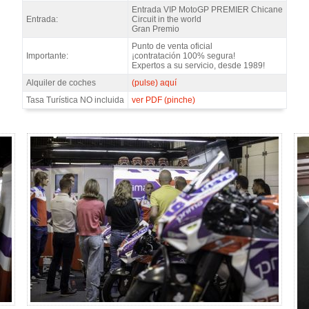
Entrada VIP MotoGP PREMIER Chicane
Entrada:
Circuit in the world
Gran Premio
Punto de venta oficial
Importante:
¡contratación 100% segura!
Expertos a su servicio, desde 1989!
Alquiler de coches
(pulse) aquí
Tasa Turística NO incluida
ver PDF (pinche)
 - Gallery 4