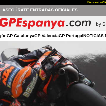
Bienvenido
VI
ASEGÚRATE ENTRADAS OFICIALES
gón
GP Catalunya
GP Valencia
GP Portugal
NOTICIAS 