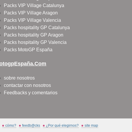
Packs VIP Village Catalunya
Packs VIP Village Aragon
Packs VIP Village Valencia
Packs hospitality GP Catalunya
Packs hospitality GP Aragon
Packs hospitality GP Valencia
Packs MotoGP España
otogpEspaña.com
sobre nosotros
contactar con nosotros
Feedbacks y comentarios
cómo?
feedb@cks
¿Por qué elegirnos?
site map