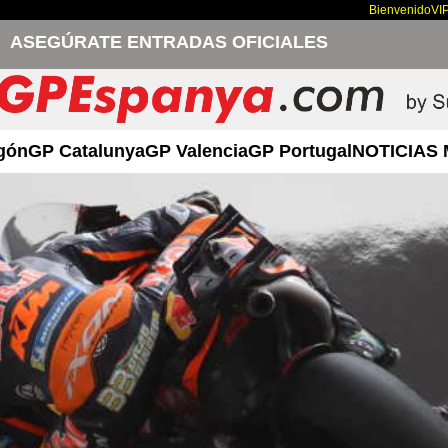
Bienvenido
VI
ASEGÚRATE ENTRADAS OFICIALES
gón
GP Catalunya
GP Valencia
GP Portugal
NOTICIAS 