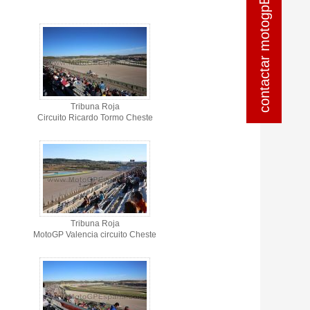
contactar motogpEspanya
contactar motogpEspanya
Tribuna Roja
Circuito Ricardo Tormo Cheste
Tribuna Roja
MotoGP Valencia circuito Cheste