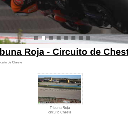
1
2
3
4
5
6
7
8
ibuna Roja - Circuito de Ches
rcuito de Cheste
Tribuna Roja
circuito Cheste