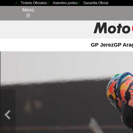
Tickets Oficiales
Asientos juntos
Garantía Oficial
Menú
☰
GP Jerez
GP Ara