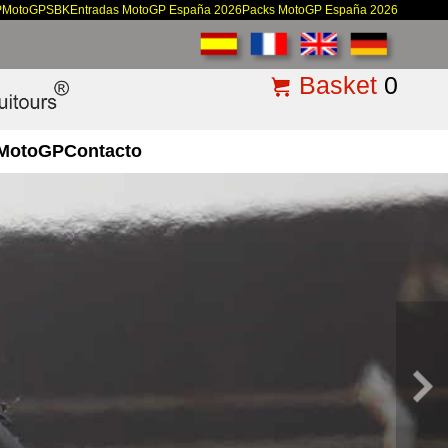
P
MotoGP
SBK
Entradas MotoGP España 2026
Packs MotoGP España 2026
Basket
0
MotoGP
Contacto