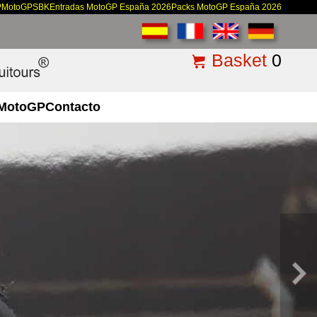
P
MotoGP
SBK
Entradas MotoGP España 2026
Packs MotoGP España 2026
Basket
0
MotoGP
Contacto