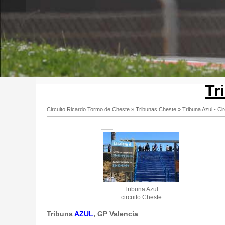
Tr
Circuito Ricardo Tormo de Cheste
»
Tribunas Cheste
»
Tribuna Azul - Ci
Tribuna Azul - Circuito de Cheste - Gallery 3
Tribuna Azul
circuito Cheste
Tribuna
AZUL
, GP Valencia