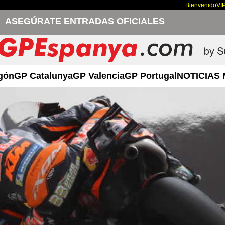
Bienvenido
VI
ASEGÚRATE ENTRADAS OFICIALES
gón
GP Catalunya
GP Valencia
GP Portugal
NOTICIAS 