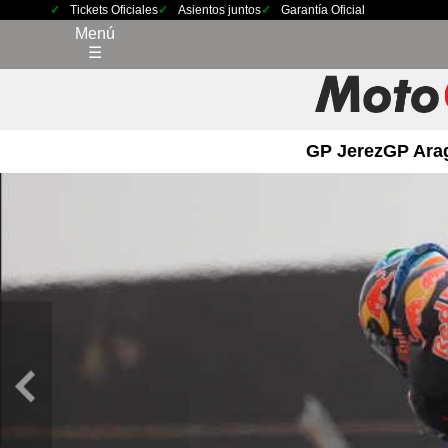
Tickets Oficiales
Asientos juntos
Garantía Oficial
Menú
☰
GP Jerez
GP Ara