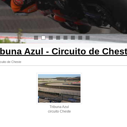
1
2
3
4
5
6
7
8
ibuna Azul - Circuito de Ches
rcuito de Cheste
Tribuna Azul
circuito Cheste