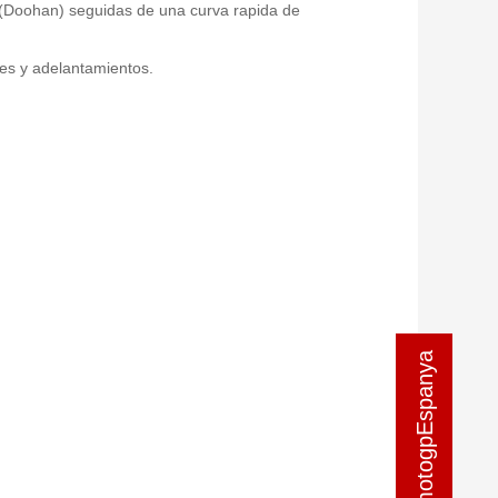
va (Doohan) seguidas de una curva rapida de
nes y adelantamientos.
contactar motogpEspanya
contactar motogpEspanya