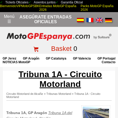
Tickets Oficiales
Asientos juntos
Garantía Oficial
Bienvenido
VIP
MotoGP
SBK
Entradas MotoGP España
Packs MotoGP España
2026
2026
Menú
ASEGÚRATE ENTRADAS
☰
OFICIALES
Basket
0
GP Jerez
GP Aragón
GP Catalunya
GP Valencia
GP Portugal
NOTICIAS MotoGP
Contacto
Tribuna 1A - Circuito
Motorland
Circuito Motorland de Alcañiz
»
Tribunas Motorland
»
Tribuna 1A - Circuito
Motorland
Tribuna 1A, GP Aragón
Tribuna 1A del