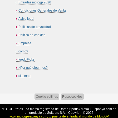
Entradas motogp 2026
Condiciones Generales de Venta
Aviso legal
Políticas de privacidad
Política de cookies
Empresa
cómo?
feedb@cks
¿Por qué elegirnos?
site map
Cookie settings
Reset cookies
MOTOGP™ es una marca registrada de Dorna Sports /
MotoGPEspanya.com
es
un producto de Suitours S.A. - Copyright © 2025
www.motogpespanya.com, tu puerta de entrada al mundo de MotoGP