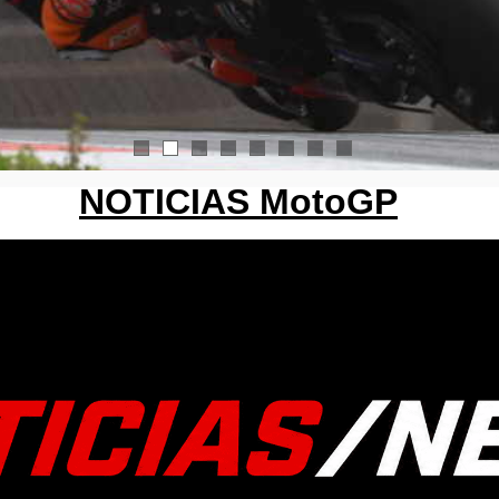
1
2
3
4
5
6
7
8
NOTICIAS MotoGP