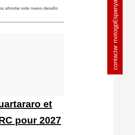
contactar motogpEspanya
contactar motogpEspanya
o afrontar este nuevo desafío
artararo et
HRC pour 2027