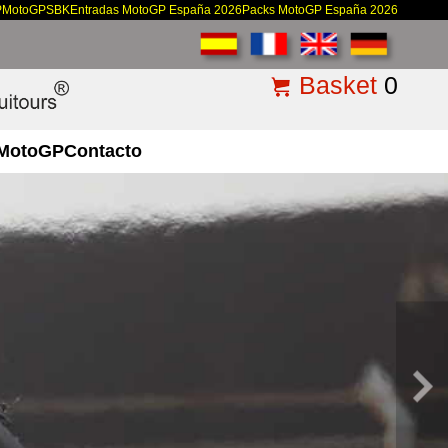
P
MotoGP
SBK
Entradas MotoGP España 2026
Packs MotoGP España 2026
Basket
0
MotoGP
Contacto