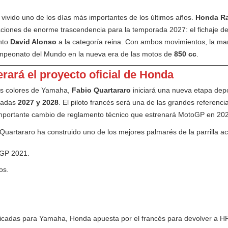
vivido uno de los días más importantes de los últimos años.
Honda Ra
raciones de enorme trascendencia para la temporada 2027: el fichaje
ento
David Alonso
a la categoría reina. Con ambos movimientos, la mar
Campeonato del Mundo en la nueva era de las motos de
850 cc
.
erará el proyecto oficial de Honda
os colores de Yamaha,
Fabio Quartararo
iniciará una nueva etapa depor
oradas
2027 y 2028
. El piloto francés será una de las grandes referenci
importante cambio de reglamento técnico que estrenará MotoGP en 20
artararo ha construido uno de los mejores palmarés de la parrilla ac
GP 2021.
os.
adas para Yamaha, Honda apuesta por el francés para devolver a HRC 