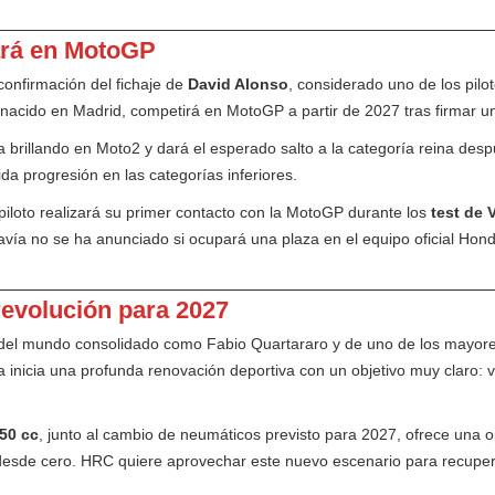
ará en MotoGP
confirmación del fichaje de
David Alonso
, considerado uno de los pil
 nacido en Madrid, competirá en MotoGP a partir de 2027 tras firmar u
úa brillando en Moto2 y dará el esperado salto a la categoría reina d
a progresión en las categorías inferiores.
iloto realizará su primer contacto con la MotoGP durante los
test de 
ía no se ha anunciado si ocupará una plaza en el equipo oficial Hond
revolución para 2027
del mundo consolidado como Fabio Quartararo y de uno de los mayores
nicia una profunda renovación deportiva con un objetivo muy claro: vo
50 cc
, junto al cambio de neumáticos previsto para 2027, ofrece una 
 desde cero. HRC quiere aprovechar este nuevo escenario para recuper