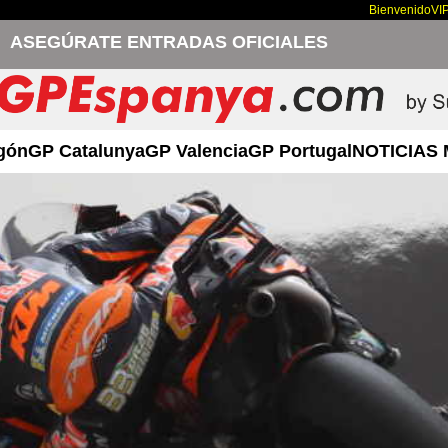
Bienvenido
VI
ASEGÚRATE ENTRADAS OFICIALES
gón
GP Catalunya
GP Valencia
GP Portugal
NOTICIAS 