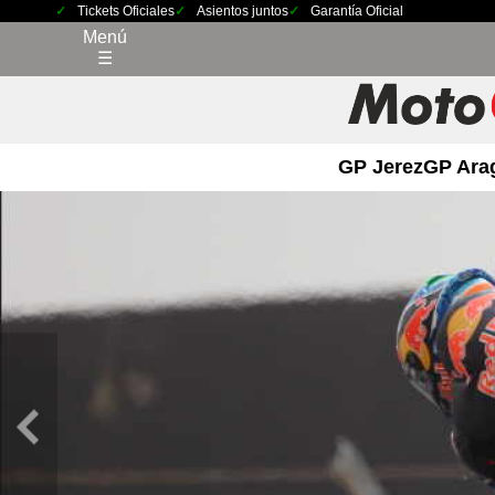
Tickets Oficiales
Asientos juntos
Garantía Oficial
Menú
☰
GP Jerez
GP Ara