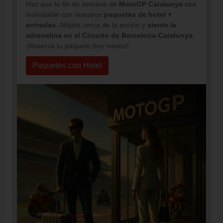
Haz que tu fin de semana de
MotoGP Catalunya
sea
inolvidable con nuestros
paquetes de hotel +
entradas
. Alójate cerca de la acción y
siente la
adrenalina en el Circuito de Barcelona-Catalunya
.
¡Reserva tu paquete hoy mismo!
Paquetes con Hotel