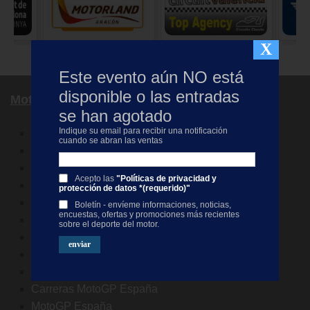
X
Este evento aún NO está
disponible o las entradas
MotoGP España
se han agotado
Indique su email para recibir una notificación
MotoGP Catalunya
cuando se abran las ventas
MotoGP Aragon
MotoGP Valencia
Acepto las
"Políticas de privacidad y
MotoGP Barcelona
protección de datos *(requerido)"
MotoGP Alcañiz
Boletín - envíeme informaciones, noticias,
encuestas, ofertas y promociones más recientes
MotoGP Cheste
sobre el deporte del motor.
MotoGP Montmelo
MotoGP Motorland
MotoGP VIP Village España
Carreras MotoGP España
MotoGP España