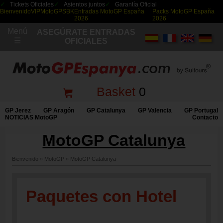
Tickets Oficiales
Asientos juntos
Garantía Oficial
Bienvenido
VIP
MotoGP
SBK
Entradas MotoGP España
Packs MotoGP España
2026
2026
Menú
ASEGÚRATE ENTRADAS
☰
OFICIALES
Basket
0
GP Jerez
GP Aragón
GP Catalunya
GP Valencia
GP Portugal
NOTICIAS MotoGP
Contacto
MotoGP Catalunya
Bienvenido
»
MotoGP
»
MotoGP Catalunya
Paquetes con Hotel