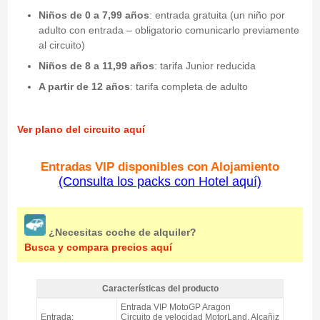
Niños de 0 a 7,99 años
: entrada gratuita (un niño por
adulto con entrada – obligatorio comunicarlo previamente
al circuito)
Niños de 8 a 11,99 años
: tarifa Junior reducida
A partir de 12 años
: tarifa completa de adulto
Ver plano del circuito aquí
Entradas VIP disponibles con Alojamiento
(Consulta los packs con Hotel aquí)
¿Necesitas coche de alquiler?
Busca y compara precios aquí
Características del producto
Pase VIP Pole Position Suite MotoGP Aragón 2026 - Características del
Entrada VIP MotoGP Aragon
producto
Entrada:
Circuito de velocidad MotorLand, Alcañiz