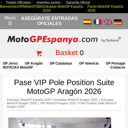
Tickets Oficiales
Asientos juntos
Garantía Oficial
Bienvenido
VIP
MotoGP
SBK
Entradas MotoGP España
Packs MotoGP España
2026
2026
Menú
ASEGÚRATE ENTRADAS
☰
OFICIALES
Basket
0
GP Jerez
GP Aragón
GP Catalunya
GP Valencia
GP Portugal
NOTICIAS MotoGP
Contacto
Pase VIP Pole Position Suite
MotoGP Aragón 2026
Entradas MotoGP España 2026
»
Entradas MotoGP Aragon 2026
|
Entradas
MotoGP Aragón 2026
|
VIP MotoGP Aragon 2026
»
Pole Position Suite MotoGP
Aragón 2026