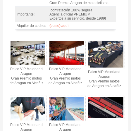
Gran Premio Aragon de motociclismo
¡contratación 100% segura!
Importante:
Agencia oficial PREMIUM
Expertos a su servicio, desde 1989!
Alquiler de coches
(pulse) aquí
Pase VIP Pole Position Suite MotoGP Aragón 2026 - Gallery 4
Palco VIP Motorland
Palco VIP Motorland
Palco VIP Motorland
Aragon
Aragon
Aragon
Gran Premio motos
Gran Premio motos
Gran Premio motos
de Aragon en Alcañiz
de Aragon en Alcañiz
de Aragon en Alcañiz
Palco VIP Motorland
Palco VIP Motorland
Aragon
Aragon