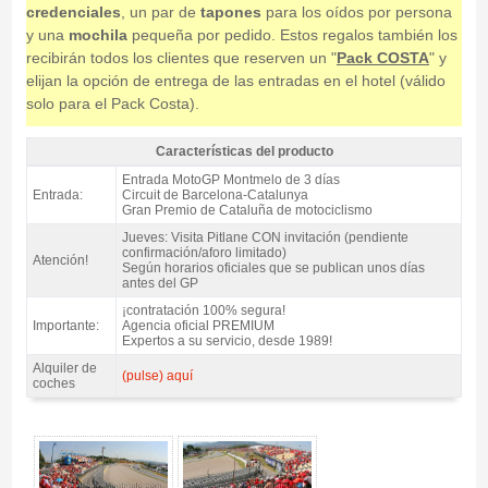
credenciales
, un par de
tapones
para los oídos por persona
y una
mochila
pequeña por pedido. Estos regalos también los
recibirán todos los clientes que reserven un "
Pack COSTA
" y
elijan la opción de entrega de las entradas en el hotel (válido
solo para el Pack Costa).
Características del producto
Entrada MotoGP Tribuna N, GP Catalunya 2027 - Características del
Entrada MotoGP Montmelo de 3 días
producto
Entrada:
Circuit de Barcelona-Catalunya
Gran Premio de Cataluña de motociclismo
Jueves: Visita Pitlane CON invitación (pendiente
confirmación/aforo limitado)
Atención!
Según horarios oficiales que se publican unos días
antes del GP
¡contratación 100% segura!
Importante:
Agencia oficial PREMIUM
Expertos a su servicio, desde 1989!
Alquiler de
(pulse) aquí
coches
Entrada MotoGP Tribuna N, GP Catalunya 2027 - Gallery 4