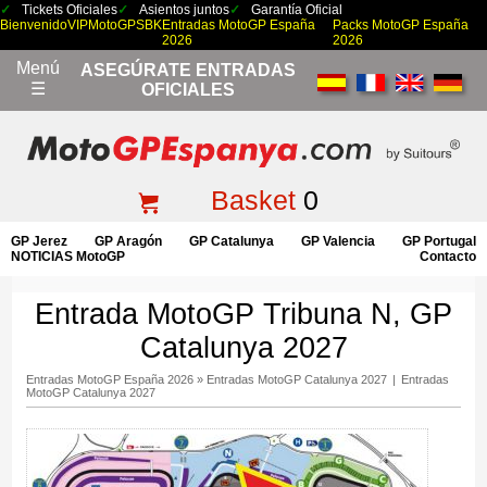
Tickets Oficiales
Asientos juntos
Garantía Oficial
Bienvenido
VIP
MotoGP
SBK
Entradas MotoGP España
Packs MotoGP España
2026
2026
Menú
ASEGÚRATE ENTRADAS
☰
OFICIALES
Basket
0
GP Jerez
GP Aragón
GP Catalunya
GP Valencia
GP Portugal
NOTICIAS MotoGP
Contacto
Entrada MotoGP Tribuna N, GP
Catalunya 2027
Entradas MotoGP España 2026
»
Entradas MotoGP Catalunya 2027
|
Entradas
MotoGP Catalunya 2027