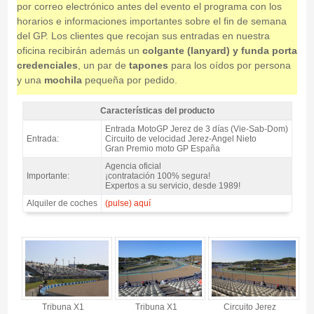
por correo electrónico antes del evento el programa con los
horarios e informaciones importantes sobre el fin de semana
del GP. Los clientes que recojan sus entradas en nuestra
oficina recibirán además un
colgante (lanyard) y funda porta
credenciales
, un par de
tapones
para los oídos por persona
y una
mochila
pequeña por pedido.
Características del producto
Entrada MotoGP Tribuna X1, GP España 2027 - Características del
Entrada MotoGP Jerez de 3 días (Vie-Sab-Dom)
producto
Entrada:
Circuito de velocidad Jerez-Angel Nieto
Gran Premio moto GP España
Agencia oficial
Importante:
¡contratación 100% segura!
Expertos a su servicio, desde 1989!
Alquiler de coches
(pulse) aquí
Entrada MotoGP Tribuna X1, GP España 2027 - Gallery 4
Tribuna X1
Tribuna X1
Circuito Jerez