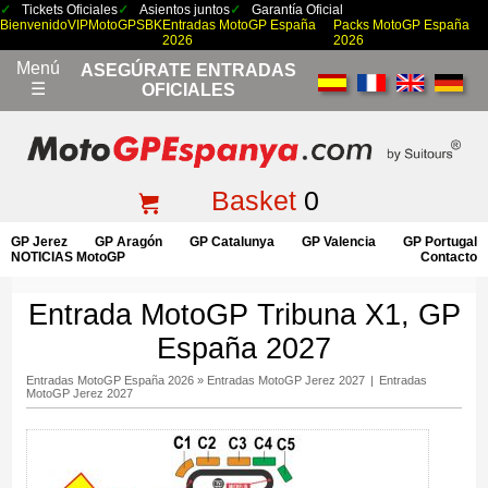
Tickets Oficiales
Asientos juntos
Garantía Oficial
Bienvenido
VIP
MotoGP
SBK
Entradas MotoGP España
Packs MotoGP España
2026
2026
Menú
ASEGÚRATE ENTRADAS
☰
OFICIALES
Basket
0
GP Jerez
GP Aragón
GP Catalunya
GP Valencia
GP Portugal
NOTICIAS MotoGP
Contacto
Entrada MotoGP Tribuna X1, GP
España 2027
Entradas MotoGP España 2026
»
Entradas MotoGP Jerez 2027
|
Entradas
MotoGP Jerez 2027