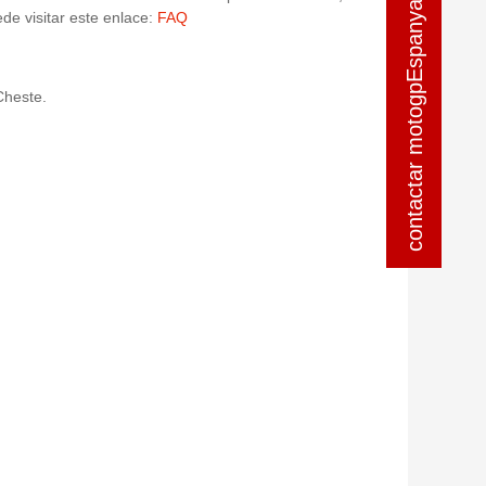
contactar motogpEspanya
contactar motogpEspanya
de visitar este enlace:
FAQ
Cheste.
oducto