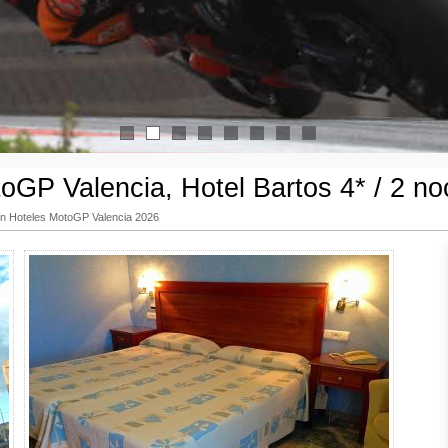
1
2
3
4
5
6
7
8
oGP Valencia, Hotel Bartos 4* / 2 no
n Hoteles MotoGP Valencia 2026