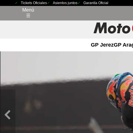
Tickets Oficiales
Asientos juntos
Garantía Oficial
Menú
☰
GP Jerez
GP Ara