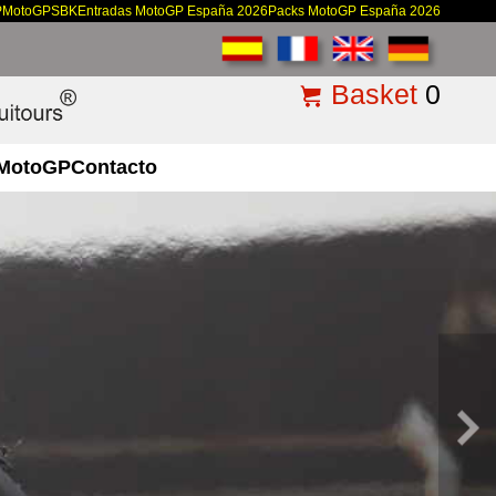
P
MotoGP
SBK
Entradas MotoGP España 2026
Packs MotoGP España 2026
Basket
0
MotoGP
Contacto