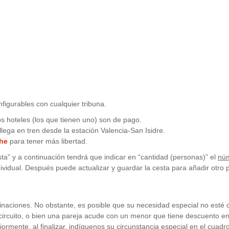
figurables con cualquier tribuna.
los hoteles (los que tienen uno) son de pago.
llega en tren desde la estación Valencia-San Isidre.
che
para tener más libertad.
ta” y a continuación tendrá que indicar en “cantidad (personas)” el
núm
ividual. Después puede actualizar y guardar la cesta para añadir otro p
aciones. No obstante, es posible que su necesidad especial no esté c
circuito, o bien una pareja acude con un menor que tiene descuento en en
ormente, al finalizar, indíquenos su circunstancia especial en el cuadro