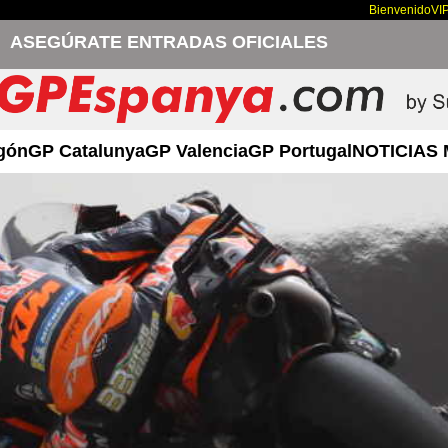
Bienvenido
VI
ASEGÚRATE ENTRADAS OFICIALES
gón
GP Catalunya
GP Valencia
GP Portugal
NOTICIAS 