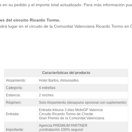
 en su pedido y el importe total actualizado. Para más información pue
es del circuito Ricardo Tormo.
drá lugar en el circuito de la Comunitat Valenciana Ricardo Tormo en 
Características del producto
Pack MotoGP Valencia, Hotel Bartos 4* / 2 noches S.A. - Características del pr
Alojamiento:
Hotel Bartos, Almussafes
Categoría:
4 estrellas
Estancia:
2 noches
Régimen:
Solo Alojamiento (desayuno opcional con suplemento)
Entrada tribuna 3 días MotoGP Valencia
Entrada:
Circuito Ricardo Tormo de Cheste
Gran Premio de la Comunitat Valenciana
Agencia PREMIUM PARTNER
Importante:
¡contratación 100% segura!