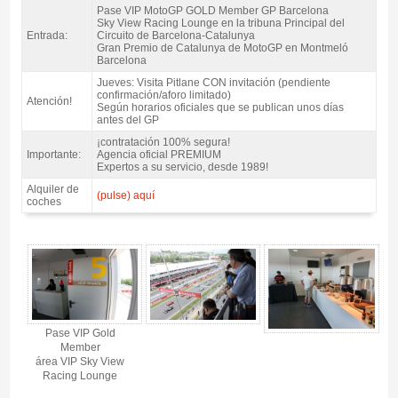
Pase VIP MotoGP GOLD Member GP Barcelona
Sky View Racing Lounge en la tribuna Principal del
Entrada:
Circuito de Barcelona-Catalunya
Gran Premio de Catalunya de MotoGP en Montmeló
Barcelona
Jueves: Visita Pitlane CON invitación (pendiente
confirmación/aforo limitado)
Atención!
Según horarios oficiales que se publican unos días
antes del GP
¡contratación 100% segura!
Importante:
Agencia oficial PREMIUM
Expertos a su servicio, desde 1989!
Alquiler de
(pulse) aquí
coches
Pase VIP Sky View Lounge MotoGP Catalunya 2027 - Gallery 4
Pase VIP Gold
Member
área VIP Sky View
Racing Lounge