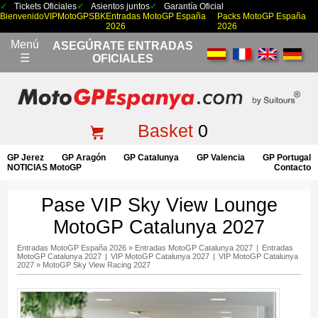
Tickets Oficiales
Asientos juntos
Garantía Oficial
Bienvenido
VIP
MotoGP
SBK
Entradas MotoGP España
Packs MotoGP España
2026
2026
Menú
ASEGÚRATE ENTRADAS
☰
OFICIALES
Basket
0
GP Jerez
GP Aragón
GP Catalunya
GP Valencia
GP Portugal
NOTICIAS MotoGP
Contacto
Pase VIP Sky View Lounge
MotoGP Catalunya 2027
Entradas MotoGP España 2026
»
Entradas MotoGP Catalunya 2027
|
Entradas
MotoGP Catalunya 2027
|
VIP MotoGP Catalunya 2027
|
VIP MotoGP Catalunya
2027
»
MotoGP Sky View Racing 2027