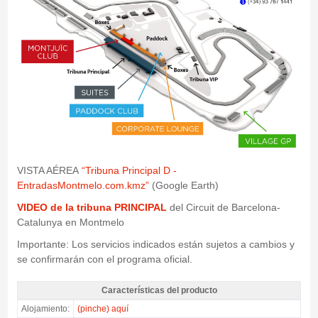
VISTA AÉREA
“Tribuna Principal D -
EntradasMontmelo.com.kmz”
(Google Earth)
VIDEO de la tribuna PRINCIPAL
del Circuit de Barcelona-
Catalunya en Montmelo
Importante: Los servicios indicados están sujetos a cambios y
se confirmarán con el programa oficial.
Características del producto
Pase VIP Sky View Lounge MotoGP Catalunya 2027 - Características del
Alojamiento:
(pinche) aquí
producto