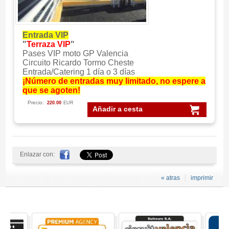
Entrada VIP
"
Terraza VIP
"
Pases VIP moto GP Valencia
Circuito Ricardo Tormo Cheste
Entrada/Catering 1 día o 3 días
¡Número de entradas muy limitado, no espere a
que se agoten!
Precio:
220.00
EUR
Añadir a cesta
Enlazar con:
« atras
imprimir