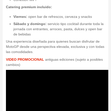
Catering premium incluido:
Viernes:
open bar de refrescos, cerveza y snacks
Sábado y domingo:
servicio tipo cocktail durante toda la
jornada con entrantes, arroces, pasta, dulces y open bar
de bebidas
Una experiencia diseñada para quienes buscan disfrutar de
MotoGP desde una perspectiva elevada, exclusiva y con todas
las comodidades.
VIDEO PROMOCIONAL
antiguas ediciones (sujeto a posibles
cambios)