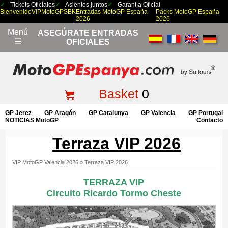
Tickets Oficiales
Asientos juntos
Garantía Oficial
Bienvenido
VIP
MotoGP
SBK
Entradas MotoGP España
Packs MotoGP España
2026
2026
Menú
ASEGÚRATE ENTRADAS
☰
OFICIALES
Basket
0
GP Jerez
GP Aragón
GP Catalunya
GP Valencia
GP Portugal
NOTICIAS MotoGP
Contacto
Terraza VIP 2026
VIP MotoGP Valencia 2026
»
Terraza VIP 2026
TERRAZA VIP
Circuito Ricardo Tormo Cheste