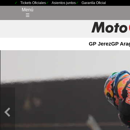
Tickets Oficiales
Asientos juntos
Garantía Oficial
Menú
☰
GP Jerez
GP Ara