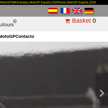
P
MotoGP
SBK
Entradas MotoGP España 2026
Packs MotoGP España 2026
Basket
0
MotoGP
Contacto