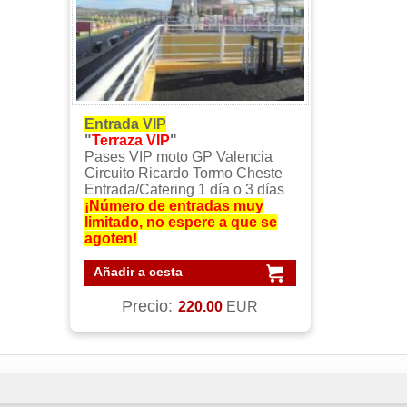
Entrada VIP
"
Terraza VIP
"
Pases VIP moto GP Valencia
Circuito Ricardo Tormo Cheste
Entrada/Catering 1 día o 3 días
¡Número de entradas muy
limitado, no espere a que se
agoten!
Añadir a cesta
Precio:
220.00
EUR