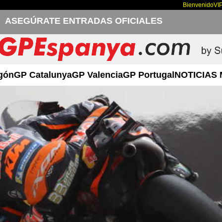
Bienvenido
VI
ASEGÚRATE ENTRADAS OFICIALES
gón
GP Catalunya
GP Valencia
GP Portugal
NOTICIAS 