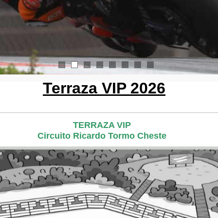
1
2
3
4
5
6
7
8
Terraza VIP 2026
TERRAZA VIP
Circuito Ricardo Tormo Cheste