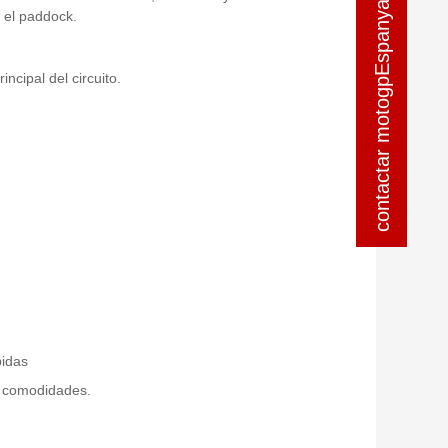
contactar motogpEspanya
contactar motogpEspanya
n el paddock.
ncipal del circuito.
bidas
s comodidades.