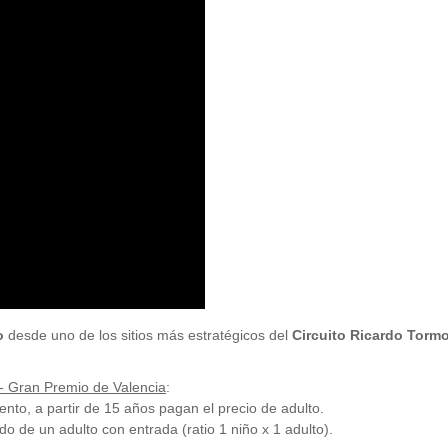
o
desde uno de los sitios más estratégicos del
Circuito Ricardo Torm
- Gran Premio de Valencia
:
to, a partir de 15 años pagan el precio de adulto.
 de un adulto con entrada (ratio 1 niño x 1 adulto).