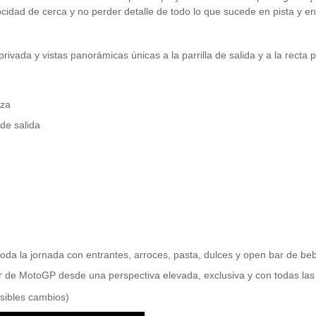
elocidad de cerca y no perder detalle de todo lo que sucede en pista y e
vada y vistas panorámicas únicas a la parrilla de salida y a la recta pri
aza
 de salida
 toda la jornada con entrantes, arroces, pasta, dulces y open bar de be
r de MotoGP desde una perspectiva elevada, exclusiva y con todas la
osibles cambios)