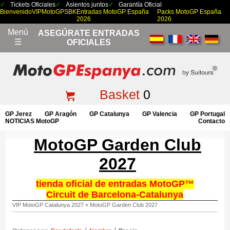
Tickets Oficiales
Asientos juntos
Garantía Oficial
Bienvenido
VIP
MotoGP
SBK
Entradas MotoGP España
Packs MotoGP España
2026
2026
Menú
ASEGÚRATE ENTRADAS
☰
OFICIALES
Basket
0
GP Jerez
GP Aragón
GP Catalunya
GP Valencia
GP Portugal
NOTICIAS MotoGP
Contacto
MotoGP Garden Club
2027
tienda oficial de entradas MotoGP™
Circuit de Barcelona-Catalunya
VIP MotoGP Catalunya 2027
»
MotoGP Garden Club 2027