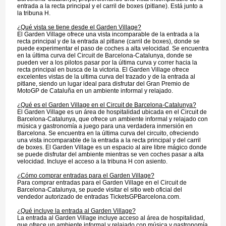
entrada a la recta principal y el carril de boxes (pitlane). Está junto a
la tribuna H.
¿Qué vista se tiene desde el Garden Village?
El Garden Village ofrece una vista incomparable de la entrada a la
recta principal y de la entrada al pitlane (carril de boxes), donde se
puede experimentar el paso de coches a alta velocidad. Se encuentra
en la última curva del Circuit de Barcelona-Catalunya, donde se
pueden ver a los pilotos pasar por la última curva y correr hacia la
recta principal en busca de la victoria. El Garden Village ofrece
excelentes vistas de la ultima curva del trazado y de la entrada al
pitlane, siendo un lugar ideal para disfrutar del Gran Premio de
MotoGP de Cataluña en un ambiente informal y relajado.
¿Qué es el Garden Village en el Circuit de Barcelona-Catalunya?
El Garden Village es un área de hospitalidad ubicada en el Circuit de
Barcelona-Catalunya, que ofrece un ambiente informal y relajado con
música y gastronomía a juego para una verdadera inmersión en
Barcelona. Se encuentra en la última curva del circuito, ofreciendo
una vista incomparable de la entrada a la recta principal y del carril
de boxes. El Garden Village es un espacio al aire libre mágico donde
se puede disfrutar del ambiente mientras se ven coches pasar a alta
velocidad. Incluye el acceso a la tribuna H con asiento.
¿Cómo comprar entradas para el Garden Village?
Para comprar entradas para el Garden Village en el Circuit de
Barcelona-Catalunya, se puede visitar el sitio web oficial del
vendedor autorizado de entradas TicketsGPBarcelona.com.
¿Qué incluye la entrada al Garden Village?
La entrada al Garden Village incluye acceso al área de hospitalidad,
que ofrece un ambiente informal y relajado con música y gastronomía