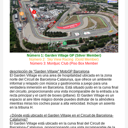
Número 1: Garden Village GP (Silver Member)
Número 2: Sky View Racing (Gold Member)
Número 3: Montjuic Club (Piso Box Member
descripción de "Garden Village" MotoGP Barcelona
El Garden Village es una area de hospitalidad ubicada en la zona
norte del Circuit de Barcelona-Catalunya, que ofrece un ambiente
informal y relajado con música y gastronomía a juego para una
verdadera inmersión en Barcelona. Está situado justo en la curva final
del circuito, proporcionando una vista incomparable de la entrada a la
recta principal y el carril de boxes (pitlane). El Garden Village es un
espacio al aire libre mágico donde puedes disfrutar de la atmósfera
mientras miras los coches pasar a alta velocidad. Incluye un asiento
en la tribuna H.
¿Dónde está ubicado el Garden Village en el Circuit de Barcelona-
Catalunya?
El Garden Village está ubicado en la curva final del Circuit de
Barcelona-Catalunya, proporcionando una vista incomparable de la