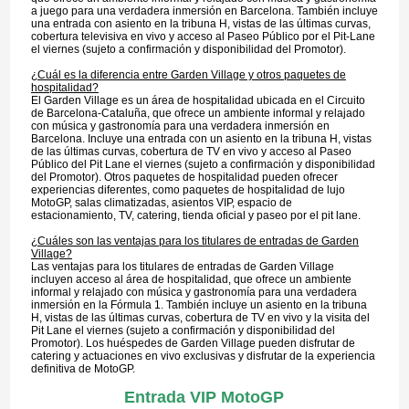
a juego para una verdadera inmersión en Barcelona. También incluye
una entrada con asiento en la tribuna H, vistas de las últimas curvas,
cobertura televisiva en vivo y acceso al Paseo Público por el Pit-Lane
el viernes (sujeto a confirmación y disponibilidad del Promotor).
¿Cuál es la diferencia entre Garden Village y otros paquetes de
hospitalidad?
El Garden Village es un área de hospitalidad ubicada en el Circuito
de Barcelona-Cataluña, que ofrece un ambiente informal y relajado
con música y gastronomía para una verdadera inmersión en
Barcelona. Incluye una entrada con un asiento en la tribuna H, vistas
de las últimas curvas, cobertura de TV en vivo y acceso al Paseo
Público del Pit Lane el viernes (sujeto a confirmación y disponibilidad
del Promotor). Otros paquetes de hospitalidad pueden ofrecer
experiencias diferentes, como paquetes de hospitalidad de lujo
MotoGP, salas climatizadas, asientos VIP, espacio de
estacionamiento, TV, catering, tienda oficial y paseo por el pit lane.
¿Cuáles son las ventajas para los titulares de entradas de Garden
Village?
Las ventajas para los titulares de entradas de Garden Village
incluyen acceso al área de hospitalidad, que ofrece un ambiente
informal y relajado con música y gastronomía para una verdadera
inmersión en la Fórmula 1. También incluye un asiento en la tribuna
H, vistas de las últimas curvas, cobertura de TV en vivo y la visita del
Pit Lane el viernes (sujeto a confirmación y disponibilidad del
Promotor). Los huéspedes de Garden Village pueden disfrutar de
catering y actuaciones en vivo exclusivas y disfrutar de la experiencia
definitiva de MotoGP.
Entrada VIP MotoGP