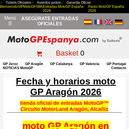
Tickets Oficiales
Asientos juntos
Garantía Oficial
Bienvenido
VIP
MotoGP
SBK
Entradas MotoGP España
Packs MotoGP España
2026
2026
Menú
ASEGÚRATE ENTRADAS
☰
OFICIALES
Basket
0
GP Jerez
GP Aragón
GP Catalunya
GP Valencia
GP Portugal
NOTICIAS MotoGP
Contacto
Fecha y horarios moto
GP Aragón 2026
tienda oficial de entradas MotoGP™
Circuito MotorLand Aragón, Alcañiz
moto GP Aragón en