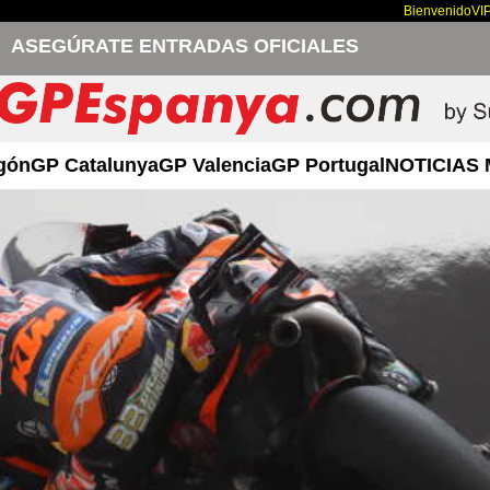
Bienvenido
VI
ASEGÚRATE ENTRADAS OFICIALES
gón
GP Catalunya
GP Valencia
GP Portugal
NOTICIAS 