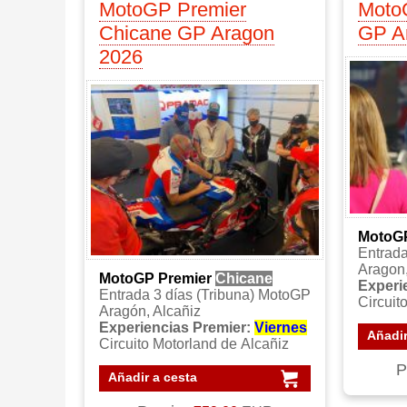
MotoGP Premier
Moto
Chicane GP Aragon
GP A
2026
MotoG
Entrada
Aragon,
MotoGP Premier
Chicane
Experi
Entrada 3 días (Tribuna) MotoGP
Circuit
Aragón, Alcañiz
Experiencias Premier:
Viernes
Añadir
Circuito Motorland de Alcañiz
P
Añadir a cesta