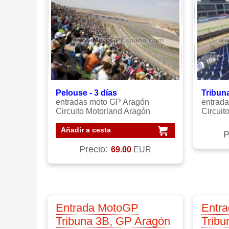
Pelouse - 3 días
Tribuna
entradas moto GP Aragón
entrad
Circuito Motorland Aragón
Circuit
Añadir a cesta
P
Precio:
69.00
EUR
Entrada MotoGP
Entr
Tribuna 3B, GP Aragón
Tribu