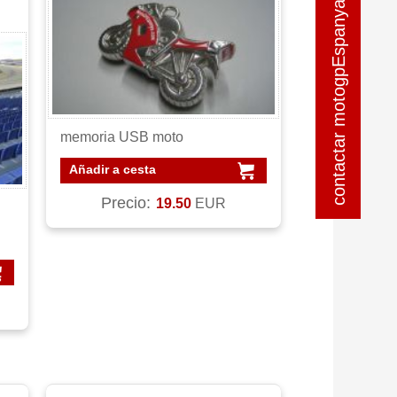
contactar motogpEspanya
contactar motogpEspanya
memoria USB moto
Añadir a cesta
Precio:
19.50
EUR