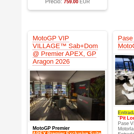
Precio:
759.00
EUR
MotoGP VIP
Pase 
VILLAGE™ Sab+Dom
Moto
@ Premier APEX, GP
Aragon 2026
Entrad
"
Pit L
Pase V
MotoGP Premier
Motorl
APEX Premier Exclusive Suite