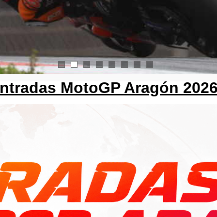
1
2
3
4
5
6
7
8
ntradas MotoGP Aragón 202