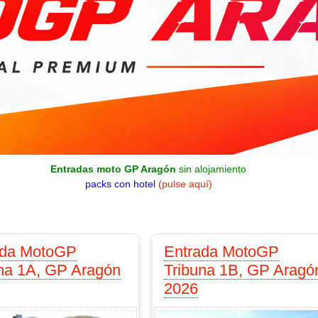
Entradas moto GP Aragón
sin alojamiento
packs con hotel
(pulse aquí)
ada MotoGP
Entrada MotoGP
na 1A, GP Aragón
Tribuna 1B, GP Aragó
2026