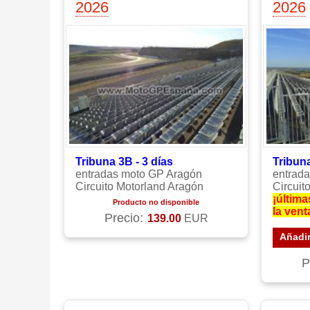
2026
2026
Tribuna 3B - 3 días
Tribuna
entradas moto GP Aragón
entrad
Circuito Motorland Aragón
Circuit
¡última
Producto no disponible
la vent
Precio:
139.00
EUR
Añadir
P