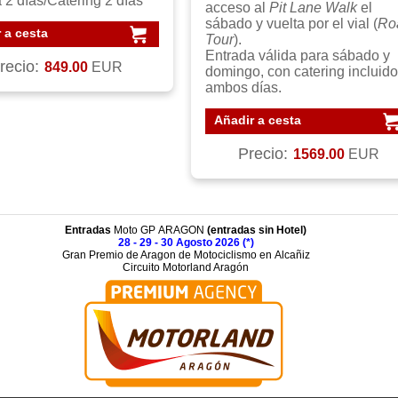
 2 días/Catering 2 días
acceso al
Pit Lane Walk
el
sábado y vuelta por el vial (
Ro
 a cesta
Tour
).
Entrada válida para sábado y
recio:
849.00
EUR
domingo, con catering incluido
ambos días.
Añadir a cesta
Precio:
1569.00
EUR
Entradas
Moto GP ARAGON
(entradas sin Hotel)
28 - 29 - 30 Agosto 2026 (*)
Gran Premio de Aragon de Motociclismo en Alcañiz
Circuito Motorland Aragón