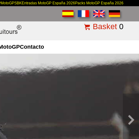
P
MotoGP
SBK
Entradas MotoGP España 2026
Packs MotoGP España 2026
Basket
0
MotoGP
Contacto