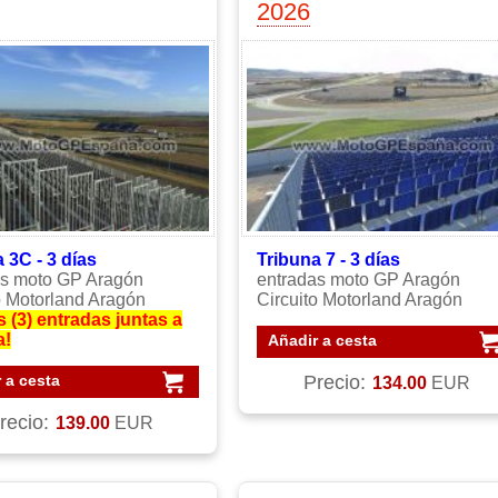
2026
 3C - 3 días
Tribuna 7 - 3 días
as moto GP Aragón
entradas moto GP Aragón
o Motorland Aragón
Circuito Motorland Aragón
s (3) entradas juntas a
a!
Añadir a cesta
 a cesta
Precio:
134.00
EUR
recio:
139.00
EUR