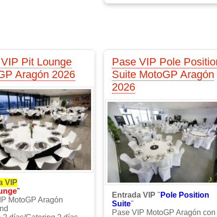
VIP Pit Lounge
Pase VIP Pole Positio
GP Aragón 2026
Suite MotoGP Aragón
2026
a VIP
ounge
"
Entrada VIP
"
Pole Position
IP MotoGP Aragón
Suite
"
and
Pase VIP MotoGP Aragón con