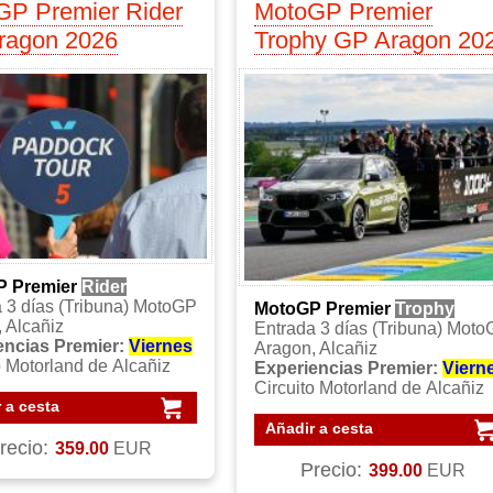
GP Premier Rider
MotoGP Premier
ragon 2026
Trophy GP Aragon 20
P Premier
Rider
 3 días (Tribuna) MotoGP
MotoGP Premier
Trophy
 Alcañiz
Entrada 3 días (Tribuna) Mot
encias Premier:
Viernes
Aragon, Alcañiz
o Motorland de Alcañiz
Experiencias Premier:
Viern
Circuito Motorland de Alcañiz
 a cesta
Añadir a cesta
recio:
359.00
EUR
Precio:
399.00
EUR