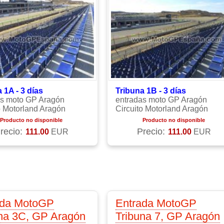
 1A - 3 días
Tribuna 1B - 3 días
as moto GP Aragón
entradas moto GP Aragón
o Motorland Aragón
Circuito Motorland Aragón
Producto no disponible
Producto no disponible
recio:
Precio:
111.00
EUR
111.00
EUR
ada MotoGP
Entrada MotoGP
na 3C, GP Aragón
Tribuna 7, GP Aragón