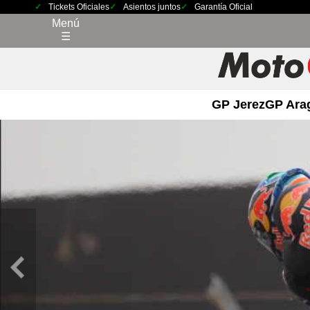
Tickets Oficiales
Asientos juntos
Garantía Oficial
Menú
☰
GP Jerez
GP Ara