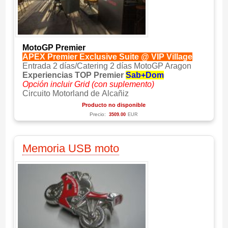
MotoGP Premier
APEX Premier Exclusive Suite @ VIP Village
Entrada 2 días/Catering 2 días MotoGP Aragon
Experiencias TOP Premier
Sab+Dom
Opción incluir Grid (con suplemento)
Circuito Motorland de Alcañiz
Producto no disponible
Precio:
3509.00
EUR
Memoria USB moto