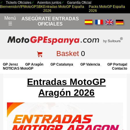
Tickets Oficiales
Asientos juntos
Garantía Oficial
Bienvenido
VIP
MotoGP
SBK
Entradas MotoGP España
Packs MotoGP España
2026
2026
Menú
ASEGÚRATE ENTRADAS
☰
OFICIALES
Basket
0
GP Jerez
GP Aragón
GP Catalunya
GP Valencia
GP Portugal
NOTICIAS MotoGP
Contacto
Entradas MotoGP
Aragón 2026