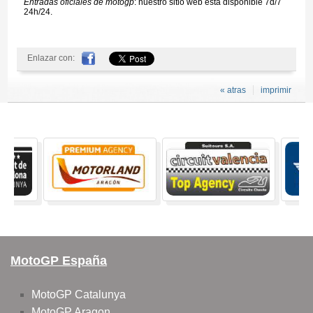
Entradas oficiales de motogp
: nuestro sitio web está disponible 7d/7
24h/24.
Enlazar con:
« atras
imprimir
MotoGP España
MotoGP Catalunya
MotoGP Aragon