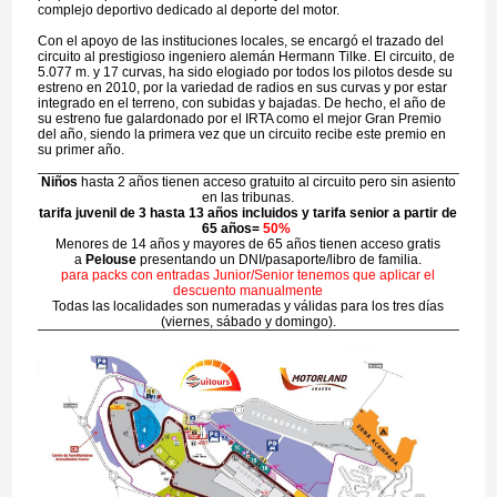
complejo deportivo dedicado al deporte del motor.
Con el apoyo de las instituciones locales, se encargó el trazado del
circuito al prestigioso ingeniero alemán Hermann Tilke. El circuito, de
5.077 m. y 17 curvas, ha sido elogiado por todos los pilotos desde su
estreno en 2010, por la variedad de radios en sus curvas y por estar
integrado en el terreno, con subidas y bajadas. De hecho, el año de
su estreno fue galardonado por el IRTA como el mejor Gran Premio
del año, siendo la primera vez que un circuito recibe este premio en
su primer año.
Niños
hasta 2 años tienen acceso gratuito al circuito pero sin asiento
en las tribunas.
tarifa juvenil de 3 hasta 13 años incluidos y tarifa senior a partir de
65 años=
50%
Menores de 14 años y mayores de 65 años tienen acceso gratis
a
Pelouse
presentando un DNI/pasaporte/libro de familia.
para packs con entradas Junior/Senior tenemos que aplicar el
descuento manualmente
Todas las localidades son numeradas y válidas para los tres días
(viernes, sábado y domingo).