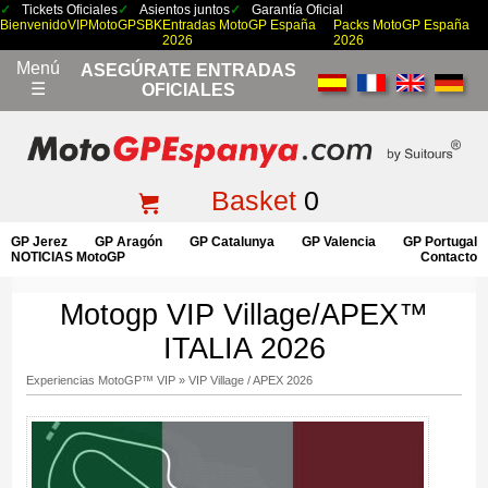
Tickets Oficiales
Asientos juntos
Garantía Oficial
Bienvenido
VIP
MotoGP
SBK
Entradas MotoGP España
Packs MotoGP España
2026
2026
Menú
ASEGÚRATE ENTRADAS
☰
OFICIALES
Basket
0
GP Jerez
GP Aragón
GP Catalunya
GP Valencia
GP Portugal
NOTICIAS MotoGP
Contacto
Motogp VIP Village/APEX™
ITALIA 2026
Experiencias MotoGP™ VIP
»
VIP Village / APEX 2026