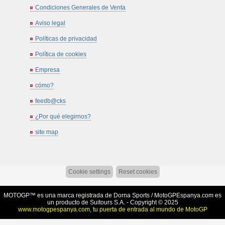
Condiciones Generales de Venta
Aviso legal
Políticas de privacidad
Política de cookies
Empresa
cómo?
feedb@cks
¿Por qué elegirnos?
site map
Cookie settings
Reset cookies
MOTOGP™ es una marca registrada de Dorna Sports /
MotoGPEspanya.com
es
un producto de Suitours S.A. - Copyright © 2025
www.motogpespanya.com, tu puerta de entrada al mundo de MotoGP