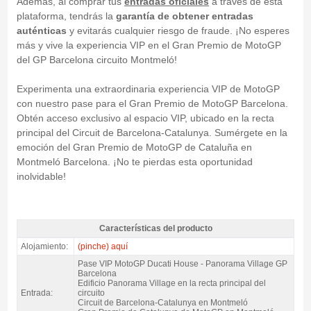
Además, al comprar tus
entradas oficiales
a través de esta
plataforma, tendrás la
garantía de obtener entradas
auténticas
y evitarás cualquier riesgo de fraude. ¡No esperes
más y vive la experiencia VIP en el Gran Premio de MotoGP
del GP Barcelona circuito Montmeló!
Experimenta una extraordinaria experiencia VIP de MotoGP
con nuestro pase para el Gran Premio de MotoGP Barcelona.
Obtén acceso exclusivo al espacio VIP, ubicado en la recta
principal del Circuit de Barcelona-Catalunya. Sumérgete en la
emoción del Gran Premio de MotoGP de Cataluña en
Montmeló Barcelona. ¡No te pierdas esta oportunidad
inolvidable!
Características del producto
Pase VIP Ducati House - Panorama Village MotoGP Catalunya 2027 -
Alojamiento:
(pinche) aquí
Características del producto
Pase VIP MotoGP Ducati House - Panorama Village GP
Barcelona
Edificio Panorama Village en la recta principal del
Entrada:
circuito
Circuit de Barcelona-Catalunya en Montmeló