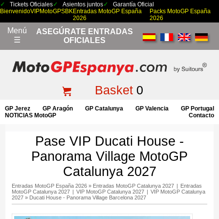
Tickets Oficiales
Asientos juntos
Garantía Oficial
Bienvenido
VIP
MotoGP
SBK
Entradas MotoGP España
Packs MotoGP España
2026
2026
Menú
ASEGÚRATE ENTRADAS
☰
OFICIALES
Basket
0
GP Jerez
GP Aragón
GP Catalunya
GP Valencia
GP Portugal
NOTICIAS MotoGP
Contacto
Pase VIP Ducati House -
Panorama Village MotoGP
Catalunya 2027
Entradas MotoGP España 2026
»
Entradas MotoGP Catalunya 2027
|
Entradas
MotoGP Catalunya 2027
|
VIP MotoGP Catalunya 2027
|
VIP MotoGP Catalunya
2027
»
Ducati House - Panorama Village Barcelona 2027