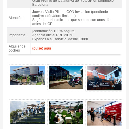
Gran Premio de Catalunya de MotoGP en Montmeló
Barcelona
Jueves: Visita Pitlane CON invitación (pendiente
confirmación/aforo limitado)
Atención!
Según horarios oficiales que se publican unos días
antes del GP
¡contratación 100% segura!
Importante:
Agencia oficial PREMIUM
Expertos a su servicio, desde 1989!
Alquiler de
(pulse) aquí
coches
Pase VIP Ducati House - Panorama Village MotoGP Catalunya 2027 -
Gallery 4