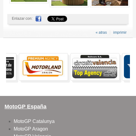
Enlazar con:
« atras
imprimir
MotoGP España
MotoGP Catalunya
MotoGP Aragon