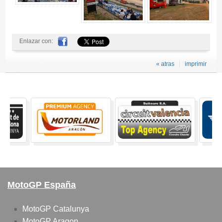
Enlazar con:
« atras
imprimir
MotoGP España
MotoGP Catalunya
MotoGP Aragon