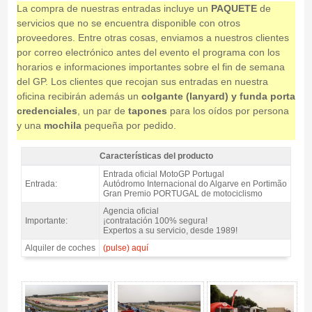
La compra de nuestras entradas incluye un
PAQUETE
de
servicios que no se encuentra disponible con otros
proveedores. Entre otras cosas, enviamos a nuestros clientes
por correo electrónico antes del evento el programa con los
horarios e informaciones importantes sobre el fin de semana
del GP. Los clientes que recojan sus entradas en nuestra
oficina recibirán además un
colgante (lanyard) y funda porta
credenciales
, un par de
tapones
para los oídos por persona
y una
mochila
pequeña por pedido.
Características del producto
Entrada MotoGP Tribuna Portimao 2, GP Portugal 2026 - Características
Entrada oficial MotoGP Portugal
del producto
Entrada:
Autódromo Internacional do Algarve en Portimão
Gran Premio PORTUGAL de motociclismo
Agencia oficial
Importante:
¡contratación 100% segura!
Expertos a su servicio, desde 1989!
Alquiler de coches
(pulse) aquí
Entrada MotoGP Tribuna Portimao 2, GP Portugal 2026 - Gallery 4