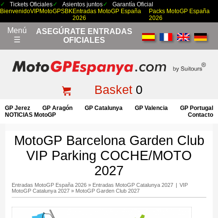
Tickets Oficiales
Asientos juntos
Garantía Oficial
Bienvenido
VIP
MotoGP
SBK
Entradas MotoGP España
Packs MotoGP España
2026
2026
Menú
ASEGÚRATE ENTRADAS
☰
OFICIALES
Basket
0
GP Jerez
GP Aragón
GP Catalunya
GP Valencia
GP Portugal
NOTICIAS MotoGP
Contacto
MotoGP Barcelona Garden Club
VIP Parking COCHE/MOTO
2027
Entradas MotoGP España 2026
»
Entradas MotoGP Catalunya 2027
|
VIP
MotoGP Catalunya 2027
»
MotoGP Garden Club 2027