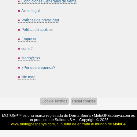
Condiciones Generales de Venta
Aviso legal
Políticas de privacidad
Política de cookies
Empresa
cómo?
feedb@cks
¿Por qué elegirnos?
site map
Cookie settings
Reset cookies
MOTOGP™ es una marca registrada de Dorna Sports /
MotoGPEspanya.com
es
un producto de Suitours S.A. - Copyright © 2025
www.motogpespanya.com, tu puerta de entrada al mundo de MotoGP