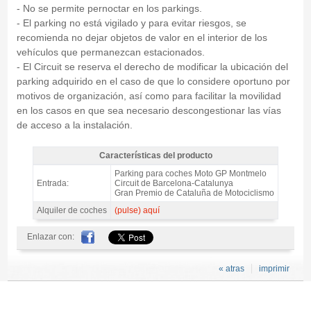
- No se permite pernoctar en los parkings.
- El parking no está vigilado y para evitar riesgos, se
recomienda no dejar objetos de valor en el interior de los
vehículos que permanezcan estacionados.
- El Circuit se reserva el derecho de modificar la ubicación del
parking adquirido en el caso de que lo considere oportuno por
motivos de organización, así como para facilitar la movilidad
en los casos en que sea necesario descongestionar las vías
de acceso a la instalación.
Características del producto
MotoGP Barcelona Garden Club VIP Parking COCHE/MOTO 2027 -
Parking para coches Moto GP Montmelo
Características del producto
Entrada:
Circuit de Barcelona-Catalunya
Gran Premio de Cataluña de Motociclismo
Alquiler de coches
(pulse) aquí
Enlazar con:
« atras
imprimir