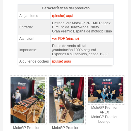
Características del producto
MotoGP VIP VILLAGE™ Sab+Dom @ Premier APEX, GP Jerez 2027 -
Alojamiento:
(pinche) aquí
Características del producto
Entrada VIP MotoGP PREMIER Apex
Entrada:
Circuito de Jerez-Angel Nieto
Gran Premio España de motociclismo
Atención!
ver PDF (pinche)
Punto de venta oficial
Importante:
¡contratación 100% segura!
Expertos a su servicio, desde 1989!
Alquiler de coches
(pulse) aquí
MotoGP VIP VILLAGE™ Sab+Dom @ Premier APEX, GP Jerez 2027 -
Gallery 4
MotoGP Premier
APEX
MotoGP Premier
Lounge
MotoGP Premier
MotoGP Premier