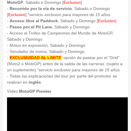
MotoGP
, Sábado o Domingo [
Exclusivo
]
-
Recorrido por la vía de servicio
, Sábado o Domingo
[
Exclusivo
]
*servicio exclusivo para mayores de 15 años.
-
Acceso libre al Paddock
, Sábado y Domingo [
Exclusivo
]
-
Paseo por el Pit Lane
, Sábado y Domingo
- Acceso al Trofeo de Campeones del Mundo de MotoGP,
Sábado y Domingo
- Motos en exposición, Sábado y Domingo
- Simulador de motos, Sábado y Domingo
-
EXCLUSIVIDAD AL LíMITE
: opción de pasear por el "Grid"
(Moto2 o MotoGP) antes de la salida de las carreras. (sujeto a
un suplemento)
*servicio exclusivo para mayores de 15 años.
- Todas las explicaciones del tour por parte del promotor se
realizan en
inglés
.
Vídeo
MotoGP Premier