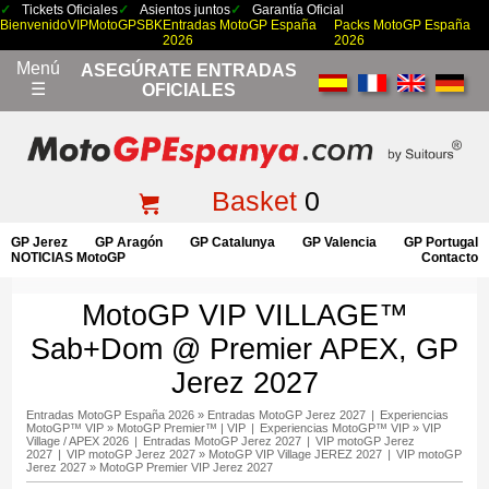
Tickets Oficiales
Asientos juntos
Garantía Oficial
Bienvenido
VIP
MotoGP
SBK
Entradas MotoGP España
Packs MotoGP España
2026
2026
Menú
ASEGÚRATE ENTRADAS
☰
OFICIALES
Basket
0
GP Jerez
GP Aragón
GP Catalunya
GP Valencia
GP Portugal
NOTICIAS MotoGP
Contacto
MotoGP VIP VILLAGE™
Sab+Dom @ Premier APEX, GP
Jerez 2027
Entradas MotoGP España 2026
»
Entradas MotoGP Jerez 2027
|
Experiencias
MotoGP™ VIP
»
MotoGP Premier™ | VIP
|
Experiencias MotoGP™ VIP
»
VIP
Village / APEX 2026
|
Entradas MotoGP Jerez 2027
|
VIP motoGP Jerez
2027
|
VIP motoGP Jerez 2027
»
MotoGP VIP Village JEREZ 2027
|
VIP motoGP
Jerez 2027
»
MotoGP Premier VIP Jerez 2027