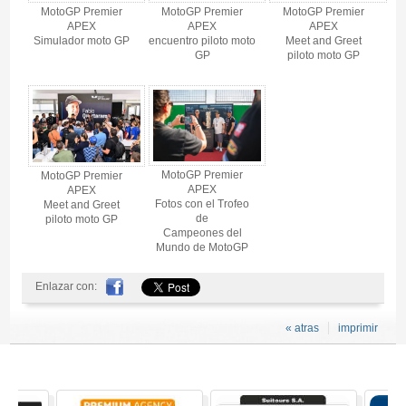
MotoGP Premier
MotoGP Premier
MotoGP Premier
APEX
APEX
APEX
Simulador moto GP
encuentro piloto moto
Meet and Greet
GP
piloto moto GP
MotoGP Premier
MotoGP Premier
APEX
APEX
Fotos con el Trofeo
Meet and Greet
de
piloto moto GP
Campeones del
Mundo de MotoGP
Enlazar con:
« atras
imprimir