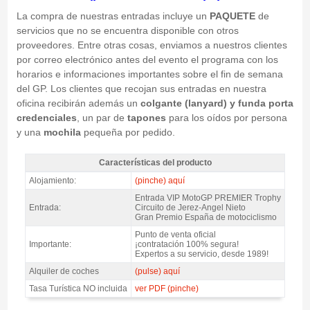
La compra de nuestras entradas incluye un
PAQUETE
de
servicios que no se encuentra disponible con otros
proveedores. Entre otras cosas, enviamos a nuestros clientes
por correo electrónico antes del evento el programa con los
horarios e informaciones importantes sobre el fin de semana
del GP. Los clientes que recojan sus entradas en nuestra
oficina recibirán además un
colgante (lanyard) y funda porta
credenciales
, un par de
tapones
para los oídos por persona
y una
mochila
pequeña por pedido.
Características del producto
MotoGP Premier Trophy Jerez GP España 2027 - Características del
Alojamiento:
(pinche) aquí
producto
Entrada VIP MotoGP PREMIER Trophy
Entrada:
Circuito de Jerez-Angel Nieto
Gran Premio España de motociclismo
Punto de venta oficial
Importante:
¡contratación 100% segura!
Expertos a su servicio, desde 1989!
Alquiler de coches
(pulse) aquí
Tasa Turística NO incluida
ver PDF (pinche)