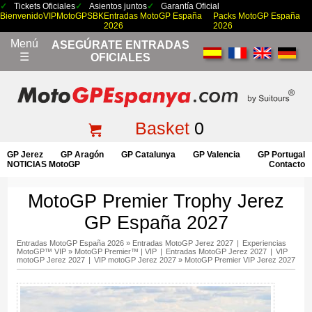
Tickets Oficiales
Asientos juntos
Garantía Oficial
Bienvenido
VIP
MotoGP
SBK
Entradas MotoGP España
Packs MotoGP España
2026
2026
Menú
ASEGÚRATE ENTRADAS
☰
OFICIALES
Basket
0
GP Jerez
GP Aragón
GP Catalunya
GP Valencia
GP Portugal
NOTICIAS MotoGP
Contacto
MotoGP Premier Trophy Jerez
GP España 2027
Entradas MotoGP España 2026
»
Entradas MotoGP Jerez 2027
|
Experiencias
MotoGP™ VIP
»
MotoGP Premier™ | VIP
|
Entradas MotoGP Jerez 2027
|
VIP
motoGP Jerez 2027
|
VIP motoGP Jerez 2027
»
MotoGP Premier VIP Jerez 2027