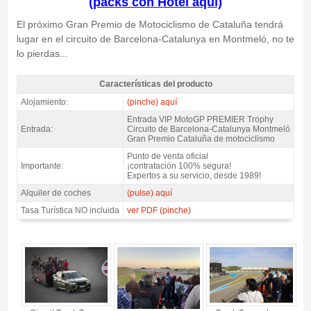
(packs con Hotel aquí)
El próximo Gran Premio de Motociclismo de Cataluña tendrá
lugar en el circuito de Barcelona-Catalunya en Montmeló, no te
lo pierdas...
Características del producto
MotoGP Premier Trophy GP Catalunya 2027 - Características del producto
Alojamiento:
(pinche) aquí
Entrada VIP MotoGP PREMIER Trophy
Entrada:
Circuito de Barcelona-Catalunya Montmeló
Gran Premio Cataluña de motociclismo
Punto de venta oficial
Importante:
¡contratación 100% segura!
Expertos a su servicio, desde 1989!
Alquiler de coches
(pulse) aquí
Tasa Turística NO incluida
ver PDF (pinche)
MotoGP Premier Trophy GP Catalunya 2027 - Gallery 4