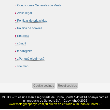
Condiciones Generales de Venta
Aviso legal
Políticas de privacidad
Política de cookies
Empresa
cómo?
feedb@cks
¿Por qué elegirnos?
site map
Cookie settings
Reset cookies
MOTOGP™ es una marca registrada de Dorna Sports /
MotoGPEspanya.com
es
un producto de Suitours S.A. - Copyright © 2025
www.motogpespanya.com, tu puerta de entrada al mundo de MotoGP