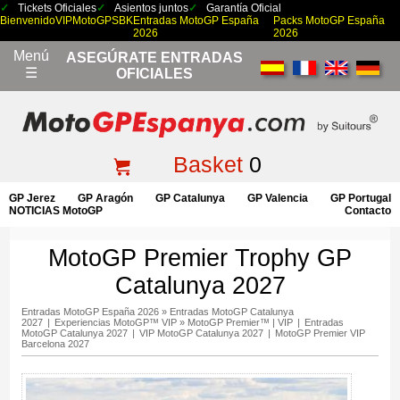
Tickets Oficiales
Asientos juntos
Garantía Oficial
Bienvenido
VIP
MotoGP
SBK
Entradas MotoGP España
Packs MotoGP España
2026
2026
Menú
ASEGÚRATE ENTRADAS
☰
OFICIALES
Basket
0
GP Jerez
GP Aragón
GP Catalunya
GP Valencia
GP Portugal
NOTICIAS MotoGP
Contacto
MotoGP Premier Trophy GP
Catalunya 2027
Entradas MotoGP España 2026
»
Entradas MotoGP Catalunya
2027
|
Experiencias MotoGP™ VIP
»
MotoGP Premier™ | VIP
|
Entradas
MotoGP Catalunya 2027
|
VIP MotoGP Catalunya 2027
|
MotoGP Premier VIP
Barcelona 2027