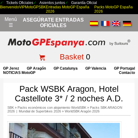
Tickets Oficiales
Asientos juntos
Garantía Oficial
Bienvenido
VIP
MotoGP
SBK
Entradas MotoGP España
Packs MotoGP España
2026
2026
Menú
ASEGÚRATE ENTRADAS
☰
OFICIALES
Basket
0
GP Jerez
GP Aragón
GP Catalunya
GP Valencia
GP Portugal
NOTICIAS MotoGP
Contacto
Pack WSBK Aragon, Hotel
Castellote 3* / 2 noches A.D.
SBK
»
Packs económicos con alojamiento WorldSBK
»
Packs SBK ARAGON
2026
|
Mundial de Superbikes 2026
»
WorldSBK Aragón 2026