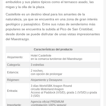
embutidos y sus platos típicos como el ternasco asado, las
migas y la olla de la plaza.
Castellote es un destino ideal para los amantes de la
naturaleza, ya que se encuentra en una zona de gran interés
geológico y paisajístico. Entre sus rutas de senderismo más
populares se encuentra la subida al Pico de San Cristóbal,
desde donde se puede disfrutar de unas vistas impresionantes
del Maestrazgo.
Características del producto
Pack WSBK Aragon, Hotel Castellote 3* / 2 noches A.D. - Características del
Hotel Castellote
Alojamiento:
producto
en la comarca turolense del Maestrazgo
Categoría:
3 estrellas
2 noches,
Estancia:
con opción de prolongar
Régimen:
Alojamiento y Desayuno
3 días WorldSBK Aragon Round
circuito Motorland Aragon
Entrada:
Acceso al Paddock (V/S/D), grada 1 (V/S/D) y grada
3 (S/D)
Agencia oficial PREMIUM
Importante:
¡contratación 100% segura!