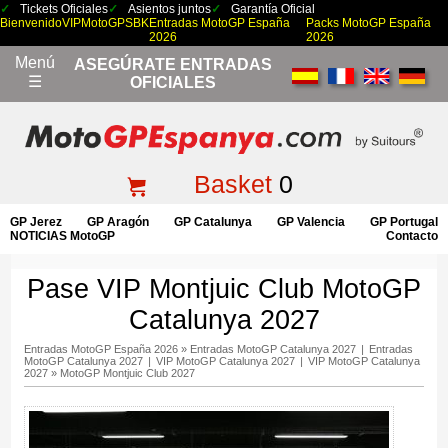
Tickets Oficiales
Asientos juntos
Garantía Oficial
Bienvenido
VIP
MotoGP
SBK
Entradas MotoGP España
Packs MotoGP España
2026
2026
Menú
ASEGÚRATE ENTRADAS
☰
OFICIALES
Basket
0
GP Jerez
GP Aragón
GP Catalunya
GP Valencia
GP Portugal
NOTICIAS MotoGP
Contacto
Pase VIP Montjuic Club MotoGP
Catalunya 2027
Entradas MotoGP España 2026
»
Entradas MotoGP Catalunya 2027
|
Entradas
MotoGP Catalunya 2027
|
VIP MotoGP Catalunya 2027
|
VIP MotoGP Catalunya
2027
»
MotoGP Montjuic Club 2027