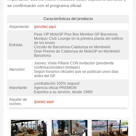
se confirmarán con el programa oficial.
Características del producto
Pase VIP Montjuic Club MotoGP Catalunya 2027 - Características del
Alojamiento:
(pinche) aquí
producto
Pase VIP MotoGP Piso Box Member GP Barcelona
Montjuic Club Lounge en la primera planta del edificio
de los boxes
Entrada:
Circuito de Barcelona-Catalunya en Montmeló
Gran Premio de Catalunya de MotoGP en Montmeló
Barcelona
Jueves: Visita Pitlane CON invitación (pendiente
confirmación/aforo limitado)
Atención!
Según horarios oficiales que se publican unos días
antes del GP
¡contratación 100% segura!
Importante:
Agencia oficial PREMIUM
Expertos a su servicio, desde 1989!
Alquiler de
(pulse) aquí
coches
Pase VIP Montjuic Club MotoGP Catalunya 2027 - Gallery 4