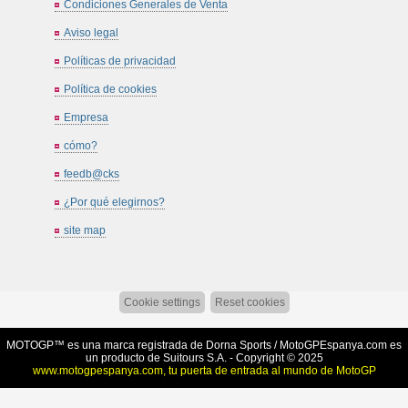
Condiciones Generales de Venta
Aviso legal
Políticas de privacidad
Política de cookies
Empresa
cómo?
feedb@cks
¿Por qué elegirnos?
site map
Cookie settings
Reset cookies
MOTOGP™ es una marca registrada de Dorna Sports /
MotoGPEspanya.com
es
un producto de Suitours S.A. - Copyright © 2025
www.motogpespanya.com, tu puerta de entrada al mundo de MotoGP