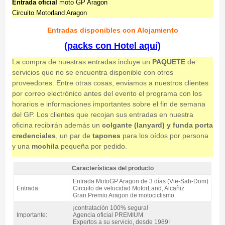
Entrada oficial
moto GP Aragon
Circuito Motorland Aragon
Entradas disponibles con Alojamiento
(packs con Hotel aquí)
La compra de nuestras entradas incluye un
PAQUETE
de
servicios que no se encuentra disponible con otros
proveedores. Entre otras cosas, enviamos a nuestros clientes
por correo electrónico antes del evento el programa con los
horarios e informaciones importantes sobre el fin de semana
del GP. Los clientes que recojan sus entradas en nuestra
oficina recibirán además un
colgante (lanyard) y funda porta
credenciales
, un par de
tapones
para los oídos por persona
y una
mochila
pequeña por pedido.
Características del producto
Entrada MotoGP Pelouse, GP Aragón 2026 - Características del producto
Entrada MotoGP Aragon de 3 días (Vie-Sab-Dom)
Entrada:
Circuito de velocidad MotorLand, Alcañiz
Gran Premio Aragon de motociclismo
¡contratación 100% segura!
Importante:
Agencia oficial PREMIUM
Expertos a su servicio, desde 1989!