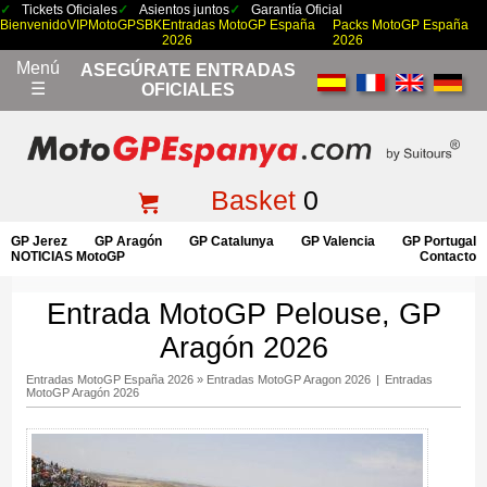
Tickets Oficiales
Asientos juntos
Garantía Oficial
Bienvenido
VIP
MotoGP
SBK
Entradas MotoGP España
Packs MotoGP España
2026
2026
Menú
ASEGÚRATE ENTRADAS
☰
OFICIALES
Basket
0
GP Jerez
GP Aragón
GP Catalunya
GP Valencia
GP Portugal
NOTICIAS MotoGP
Contacto
Entrada MotoGP Pelouse, GP
Aragón 2026
Entradas MotoGP España 2026
»
Entradas MotoGP Aragon 2026
|
Entradas
MotoGP Aragón 2026