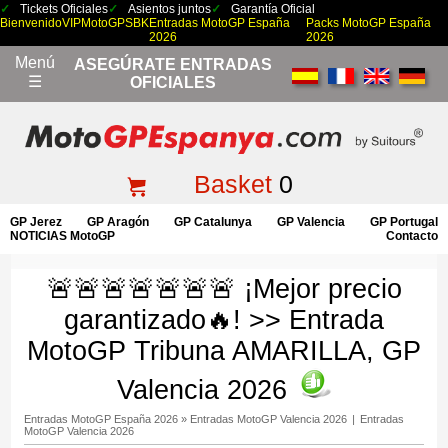
Tickets Oficiales
Asientos juntos
Garantía Oficial
Bienvenido
VIP
MotoGP
SBK
Entradas MotoGP España
Packs MotoGP España
2026
2026
Menú
ASEGÚRATE ENTRADAS
☰
OFICIALES
Basket
0
GP Jerez
GP Aragón
GP Catalunya
GP Valencia
GP Portugal
NOTICIAS MotoGP
Contacto
🚨🚨🚨🚨🚨🚨🚨 ¡Mejor precio
garantizado🔥! >> Entrada
MotoGP Tribuna AMARILLA, GP
Valencia 2026
Entradas MotoGP España 2026
»
Entradas MotoGP Valencia 2026
|
Entradas
MotoGP Valencia 2026