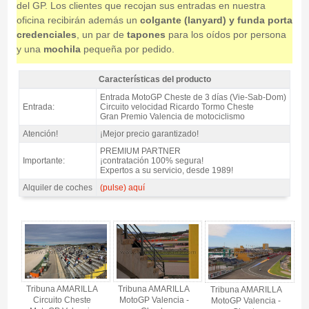
del GP. Los clientes que recojan sus entradas en nuestra
oficina recibirán además un
colgante (lanyard) y funda porta
credenciales
, un par de
tapones
para los oídos por persona
y una
mochila
pequeña por pedido.
Características del producto
🚨🚨🚨🚨🚨🚨🚨 ¡Mejor precio garantizado🔥! >> Entrada MotoGP Tribuna
Entrada MotoGP Cheste de 3 días (Vie-Sab-Dom)
AMARILLA, GP Valencia 2026 - Características del producto
Entrada:
Circuito velocidad Ricardo Tormo Cheste
Gran Premio Valencia de motociclismo
Atención!
¡Mejor precio garantizado!
PREMIUM PARTNER
Importante:
¡contratación 100% segura!
Expertos a su servicio, desde 1989!
Alquiler de coches
(pulse) aquí
🚨🚨🚨🚨🚨🚨🚨 ¡Mejor precio garantizado🔥! >> Entrada MotoGP Tribuna
AMARILLA, GP Valencia 2026 - Gallery 4
Tribuna AMARILLA
Tribuna AMARILLA
Tribuna AMARILLA
Circuito Cheste
MotoGP Valencia -
MotoGP Valencia -