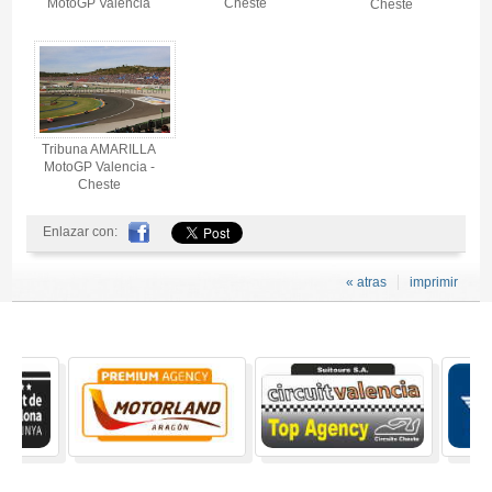
MotoGP Valencia
Cheste
Cheste
Tribuna AMARILLA
MotoGP Valencia -
Cheste
Enlazar con:
« atras
imprimir