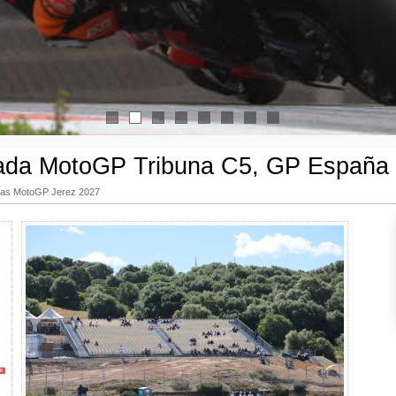
1
2
3
4
5
6
7
8
ada MotoGP Tribuna C5, GP España
das MotoGP Jerez 2027