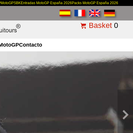
P
MotoGP
SBK
Entradas MotoGP España 2026
Packs MotoGP España 2026
Basket
0
MotoGP
Contacto