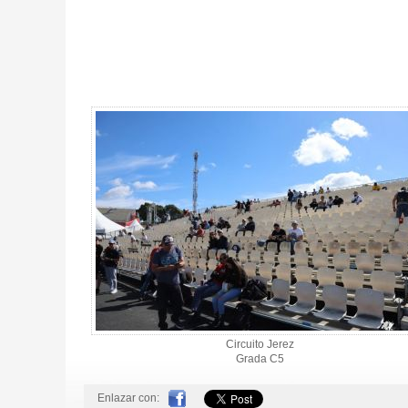
Entrada MotoGP Tribuna C5, GP España 2027 - Gallery 4
Circuito Jerez
Grada C5
Enlazar con: