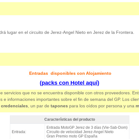
 lugar en el circuito de Jerez-Angel Nieto en Jerez de la Frontera.
Entradas
disponibles con Alojamiento
(packs con Hotel aquí)
e servicios que no se encuentra disponible con otros proveedores. Ent
os e informaciones importantes sobre el fin de semana del GP. Los clie
 credenciales
, un par de
tapones
para los oídos por persona y una
m
Características del producto
Entrada MotoGP Tribuna C5, GP España 2027 - Características del product
Entrada MotoGP Jerez de 3 días (Vie-Sab-Dom)
Entrada:
Circuito de velocidad Jerez-Angel Nieto
Gran Premio moto GP España