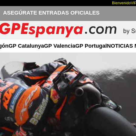
Bienvenido
VI
ASEGÚRATE ENTRADAS OFICIALES
gón
GP Catalunya
GP Valencia
GP Portugal
NOTICIAS 