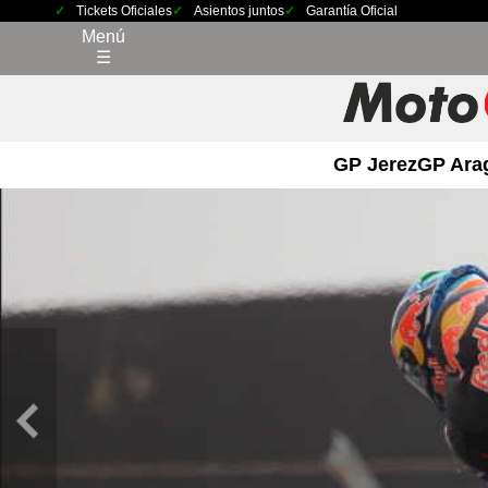
Tickets Oficiales
Asientos juntos
Garantía Oficial
Menú
☰
GP Jerez
GP Ara