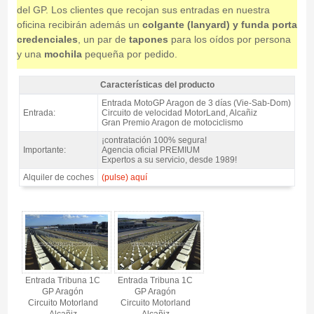
del GP. Los clientes que recojan sus entradas en nuestra
oficina recibirán además un
colgante (lanyard) y funda porta
credenciales
, un par de
tapones
para los oídos por persona
y una
mochila
pequeña por pedido.
Características del producto
Entrada MotoGP Tribuna 1C, GP Aragón 2026 - Características del producto
Entrada MotoGP Aragon de 3 días (Vie-Sab-Dom)
Entrada:
Circuito de velocidad MotorLand, Alcañiz
Gran Premio Aragon de motociclismo
¡contratación 100% segura!
Importante:
Agencia oficial PREMIUM
Expertos a su servicio, desde 1989!
Alquiler de coches
(pulse) aquí
Entrada MotoGP Tribuna 1C, GP Aragón 2026 - Gallery 4
Entrada Tribuna 1C
Entrada Tribuna 1C
GP Aragón
GP Aragón
Circuito Motorland
Circuito Motorland
Alcañiz
Alcañiz