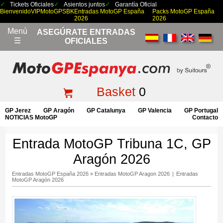
Tickets Oficiales
Asientos juntos
Garantía Oficial
Bienvenido
VIP
MotoGP
SBK
Entradas MotoGP España
Packs MotoGP España
2026
2026
Menú
ASEGÚRATE ENTRADAS
☰
OFICIALES
Basket
0
GP Jerez
GP Aragón
GP Catalunya
GP Valencia
GP Portugal
NOTICIAS MotoGP
Contacto
Entrada MotoGP Tribuna 1C, GP
Aragón 2026
Entradas MotoGP España 2026
»
Entradas MotoGP Aragon 2026
|
Entradas
MotoGP Aragón 2026