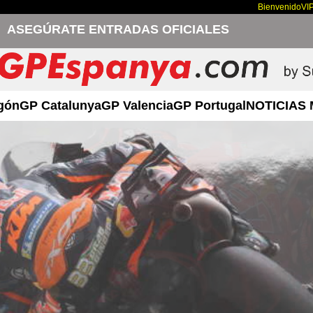
Bienvenido
VI
ASEGÚRATE ENTRADAS OFICIALES
gón
GP Catalunya
GP Valencia
GP Portugal
NOTICIAS 