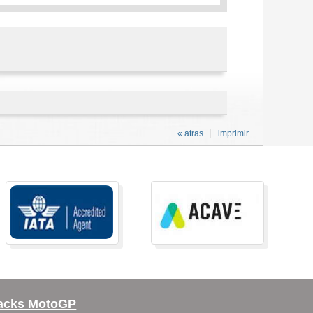
« atras
imprimir
acks MotoGP