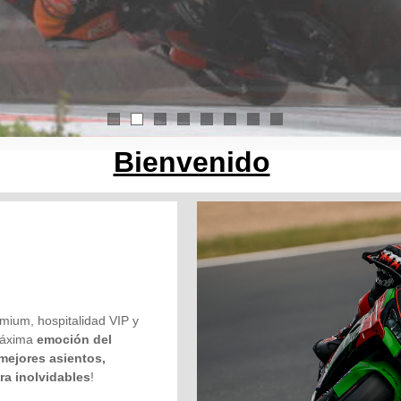
1
2
3
4
5
6
7
8
Bienvenido
mium, hospitalidad VIP y
 máxima
emoción del
mejores asientos,
ra inolvidables
!