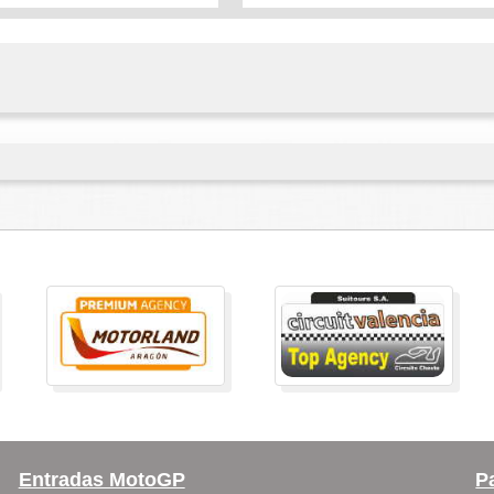
Entradas MotoGP
P