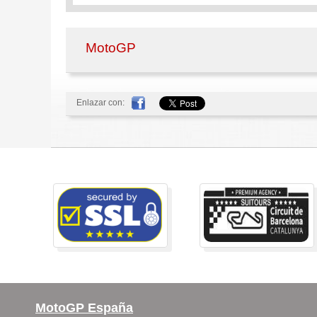
MotoGP
Enlazar con:
MotoGP España