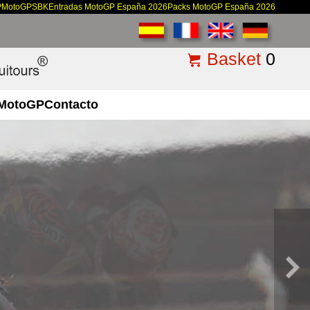
P
MotoGP
SBK
Entradas MotoGP España 2026
Packs MotoGP España 2026
Basket
0
MotoGP
Contacto