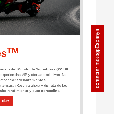
contactar motogpEspanya
contactar motogpEspanya
TM
es
nato del Mundo de Superbikes (WSBK)
 experiencias VIP y ofertas exclusivas. No
 presenciar
adelantamientos
intensas
. ¡Reserva ahora y disfruta de
las
 alto rendimiento y pura adrenalina
!
rbikes