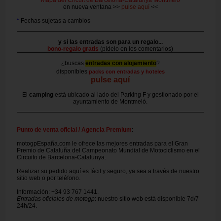
en nueva ventana >>
pulse aquí
<<
*
Fechas sujetas a cambios
y si las entradas son para un regalo...
bono-regalo gratis
(pídelo en los comentarios)
¿buscas
entradas con alojamiento
?
disponibles
packs con entradas y hoteles
pulse aquí
El
camping
está ubicado al lado del Parking F y gestionado por el
ayuntamiento de Montmeló.
Punto de venta oficial / Agencia Premium
:
motogpEspaña.com le ofrece las mejores entradas para el Gran
Premio de Cataluña del Campeonato Mundial de Motociclismo en el
Circuito de Barcelona-Catalunya.
Realizar su pedido aquí es fácil y seguro, ya sea a través de nuestro
sitio web o por teléfono.
Información: +34 93 767 1441.
Entradas oficiales de motogp
: nuestro sitio web está disponible 7d/7
24h/24.