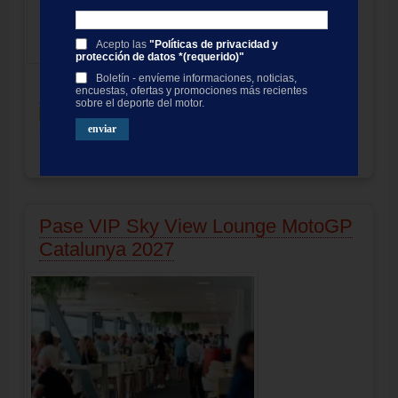
Acepto las
"Políticas de privacidad y
protección de datos *(requerido)"
Boletín - envíeme informaciones, noticias,
Parking VIP
encuestas, ofertas y promociones más recientes
Aparcamiento COCHE/MOTO
sobre el deporte del motor.
solamente para clientes con pase VIP
Circuit de Barcelona-Catalunya
Producto no disponible
Precio:
29.00
EUR
Pase VIP Sky View Lounge MotoGP
Catalunya 2027