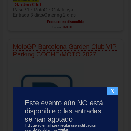
"
Garden Club
"
Pase VIP MotoGP Catalunya
Entrada 3 días/Catering 2 días
Producto no disponible
Precio:
679.00
EUR
MotoGP Barcelona Garden Club VIP
Parking COCHE/MOTO 2027
X
Este evento aún NO está
disponible o las entradas
se han agotado
Indique su email para recibir una notificación
cuando se abran las ventas