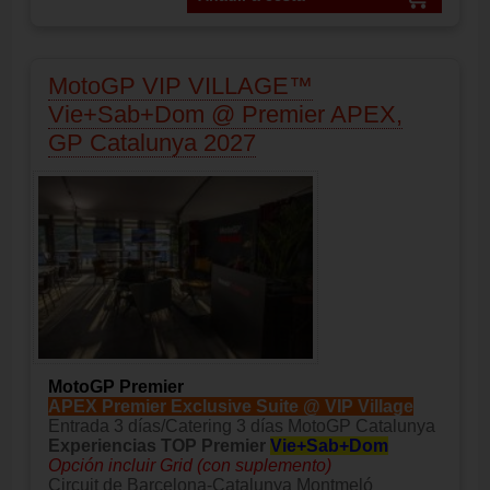
MotoGP VIP VILLAGE™
Vie+Sab+Dom @ Premier APEX,
GP Catalunya 2027
MotoGP Premier
APEX Premier Exclusive Suite @ VIP Village
Entrada 3 días/Catering 3 días MotoGP Catalunya
Experiencias TOP Premier
Vie+Sab+Dom
Opción incluir Grid (con suplemento)
Circuit de Barcelona-Catalunya Montmeló