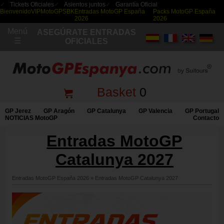
Tickets Oficiales
Asientos juntos
Garantía Oficial
Bienvenido
VIP
MotoGP
SBK
Entradas MotoGP España
Packs MotoGP España
2026
2026
Menú
ASEGÚRATE ENTRADAS
☰
OFICIALES
Basket
0
GP Jerez
GP Aragón
GP Catalunya
GP Valencia
GP Portugal
NOTICIAS MotoGP
Contacto
Entradas MotoGP
Catalunya 2027
Entradas MotoGP España 2026
»
Entradas MotoGP Catalunya 2027